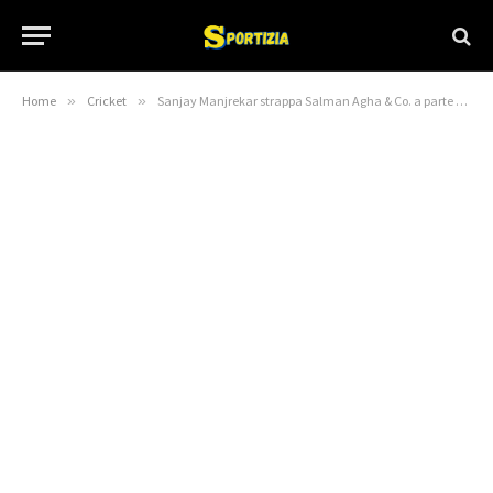
Home
»
Cricket
»
Sanjay Manjrekar strappa Salman Agha & Co. a parte con scavo selvaggio