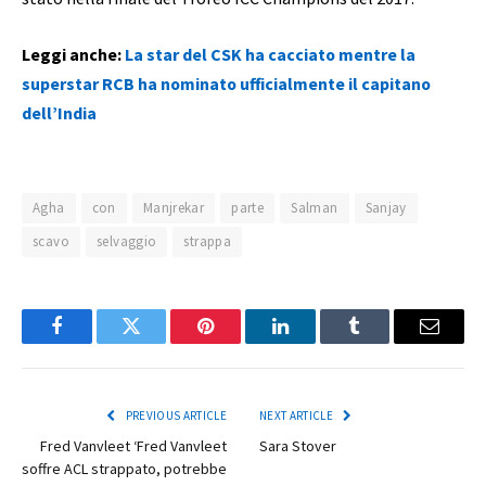
Leggi anche:
La star del CSK ha cacciato mentre la
superstar RCB ha nominato ufficialmente il capitano
dell’India
Agha
con
Manjrekar
parte
Salman
Sanjay
scavo
selvaggio
strappa
Facebook
Twitter
Pinterest
LinkedIn
Tumblr
Email
PREVIOUS ARTICLE
NEXT ARTICLE
Fred Vanvleet ‘Fred Vanvleet
Sara Stover
soffre ACL strappato, potrebbe