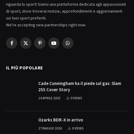
riguarda lo sport! Siamo una piattaforma dedicata agli appassionati
di sport, dove troverai notizie, approfondimenti e aggiornamenti
sui tuoi sport preferiti.
We're accepting new partnerships right now.
Facebook
X
Pinterest
YouTube
WhatsApp
(Twitter)
IL PIÙ POPOLARE
Cade Cunningham ha il piede sul gas: Slam
255 Cover Story
14 APRILE 2025
0
VIEWS
Ozarks BDR-X in arrivo
27 MAGGIO 2026
0
VIEWS