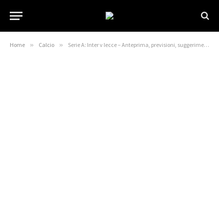
Home
»
Calcio
»
Serie A: Inter v lecce – Anteprima, previsioni, suggerimenti, offerte e probabilità