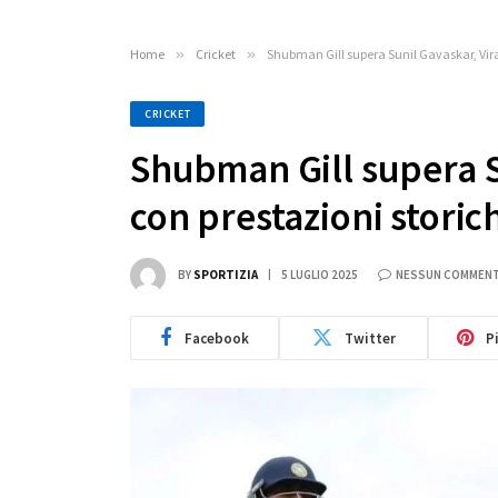
Home
»
Cricket
»
Shubman Gill supera Sunil Gavaskar, Virat
CRICKET
Shubman Gill supera S
con prestazioni storic
BY
SPORTIZIA
5 LUGLIO 2025
NESSUN COMMEN
Facebook
Twitter
P