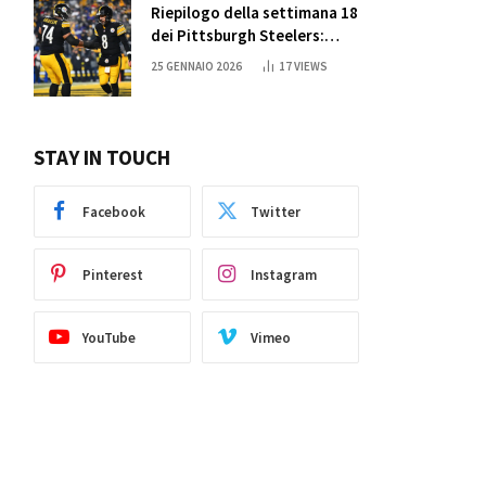
Riepilogo della settimana 18
dei Pittsburgh Steelers:
credi nei miracoli?
25 GENNAIO 2026
17
VIEWS
STAY IN TOUCH
Facebook
Twitter
Pinterest
Instagram
YouTube
Vimeo