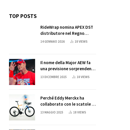
TOP POSTS
RideWrap nomina APEX DST
distributore nel Regno
Unito
14 GENNAIO 2026
18
VIEWS
Il nome della Major AEW fa
una previsione sorprendente
per la partita di ritiro di
13 DICEMBRE 2025
18
VIEWS
John Cena
Perché Eddy Merckx ha
collaborato con le scatole di
succo di Sun Capri
13 MAGGIO 2025
18
VIEWS