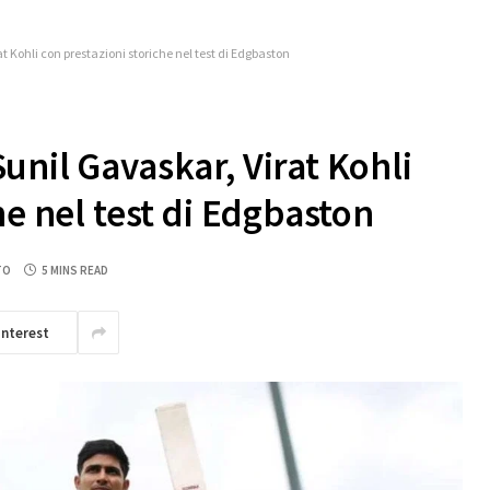
 Kohli con prestazioni storiche nel test di Edgbaston
unil Gavaskar, Virat Kohli
he nel test di Edgbaston
TO
5 MINS READ
interest