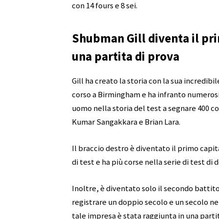
con 14 fours e 8 sei.
Shubman Gill diventa il pri
una partita di prova
Gill ha creato la storia con la sua incredib
corso a Birmingham e ha infranto numerosi r
uomo nella storia del test a segnare 400 c
Kumar Sangakkara e Brian Lara.
Il braccio destro è diventato il primo capit
di test e ha più corse nella serie di test d
Inoltre, è diventato solo il secondo battit
registrare un doppio secolo e un secolo nel
tale impresa è stata raggiunta in una partit