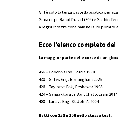
Gill è solo la terza pastella asiatica per ag
Sena dopo Rahul Dravid (305) e Sachin Tend
a registrare tre centinaia nei suoi primi d
Ecco l’elenco completo dei 
La maggior parte delle corse da un gioca
456 – Gooch vs Ind, Lord’s 1990
430 – Gill vs Eng, Birmingham 2025
426 – Taylor vs Pak, Peshawar 1998
424 – Sangakkara vs Ban, Chattogram 2014
400 – Lara vs Eng, St. John’s 2004
Batti con 250 e 100 nello stesso test: