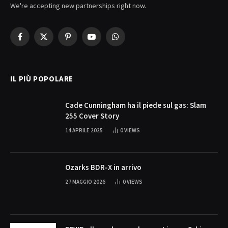
We're accepting new partnerships right now.
Facebook
X
Pinterest
YouTube
WhatsApp
(Twitter)
IL PIÙ POPOLARE
Cade Cunningham ha il piede sul gas: Slam
255 Cover Story
14 APRILE 2025
0
VIEWS
Ozarks BDR-X in arrivo
27 MAGGIO 2026
0
VIEWS