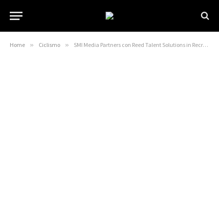
Home
»
Ciclismo
»
SMI Media Partners con Reed Talent Solutions in Recruitment Drive