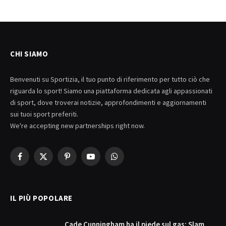
CHI SIAMO
Benvenuti su Sportizia, il tuo punto di riferimento per tutto ciò che
riguarda lo sport! Siamo una piattaforma dedicata agli appassionati
di sport, dove troverai notizie, approfondimenti e aggiornamenti
sui tuoi sport preferiti.
We're accepting new partnerships right now.
Facebook
X
Pinterest
YouTube
WhatsApp
(Twitter)
IL PIÙ POPOLARE
Cade Cunningham ha il piede sul gas: Slam