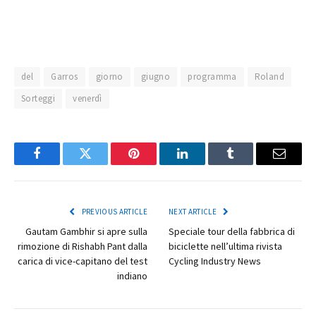
del
Garros
giorno
giugno
programma
Roland
Sorteggi
venerdì
Facebook
Twitter
Pinterest
LinkedIn
Tumblr
Email
PREVIOUS ARTICLE
NEXT ARTICLE
Gautam Gambhir si apre sulla
Speciale tour della fabbrica di
rimozione di Rishabh Pant dalla
biciclette nell’ultima rivista
carica di vice-capitano del test
Cycling Industry News
indiano