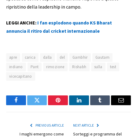
ripristino della leadership in campo.
LEGGI ANCHE:
I fan esplodono quando KS Bharat
annuncia il ritiro dal cricket internazionale
apre
carica
dalla
del
Gambhir
Gautam
indiano
Pant
rimozione
Rishabh
sulla
test
vicecapitano
Facebook
Twitter
Pinterest
LinkedIn
Tumblr
Email
PREVIOUS ARTICLE
NEXT ARTICLE
I maghi emergono come
Sorteggi e programma del