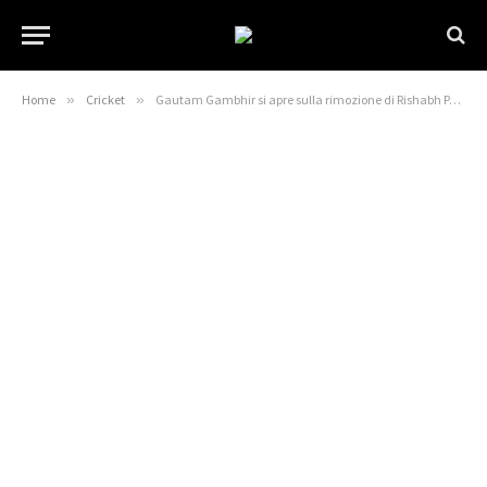
Home
»
Cricket
»
Gautam Gambhir si apre sulla rimozione di Rishabh Pant dalla carica di vice-capitano del test indiano