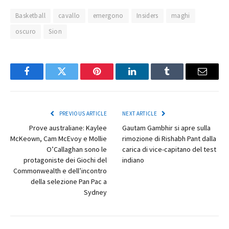
Basketball
cavallo
emergono
Insiders
maghi
oscuro
Sion
Facebook
Twitter
Pinterest
LinkedIn
Tumblr
Email
PREVIOUS ARTICLE
NEXT ARTICLE
Prove australiane: Kaylee
Gautam Gambhir si apre sulla
McKeown, Cam McEvoy e Mollie
rimozione di Rishabh Pant dalla
O’Callaghan sono le
carica di vice-capitano del test
protagoniste dei Giochi del
indiano
Commonwealth e dell’incontro
della selezione Pan Pac a
Sydney