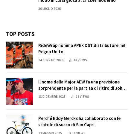
modo in cui si gioca al cricket moderno
30 LUGLIO 2026
TOP POSTS
RideWrap nomina APEX DST distributore nel
Regno Unito
14 GENNAIO 2026
18
VIEWS
Il nome della Major AEW fa una previsione
sorprendente per la partita di ritiro di John
Cena
13 DICEMBRE 2025
18
VIEWS
Perché Eddy Merckx ha collaborato con le
scatole di succo di Sun Capri
13 MAGGIO 2025
18
VIEWS