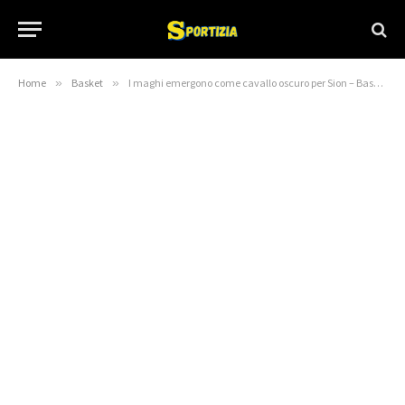
Home
»
Basket
»
I maghi emergono come cavallo oscuro per Sion – Basketball Insiders