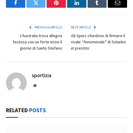
Facebook
Twitter
Pinterest
LinkedIn
Tumblr
Email
PREVIOUS ARTICLE
NEXT ARTICLE
L’Australia trova allegria
Gli Spurs chiedono di firmare il
festosa con un forte inizio il
rivale “fenomenale” di Solanke
giorno di Santo Stefano
in prestito
sportizia
Website
RELATED
POSTS