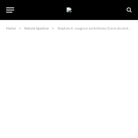
Home
»
Notizie Sportive
»
Stephen A. reagisce ad Anthony Davis dicendo che i Lakers hanno bisogno di un altro grande