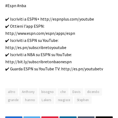
#Espn #nba
✔️ Iscriviti a ESPN+ http://espnplus.com/youtube
✔️ Ottieni l’app ESPN:
http://www.espn.com/espn/apps/espn
✔️ Iscriviti a ESPN su YouTube:
http://es.pn/subscribretoyoutube
✔️ Iscriviti a NBA su ESPN su YouTube:
http://bit.ly/subscribretonbaonespn
✔️ Guarda ESPN su YouTube TV: http://es.pn/youtubetv
altro
Anthony
bisogno
che
Davis
dicendo
grande
hanno
Lakers
reagisce
Stephen