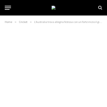
Home
»
Cricket
»
L’Australia trova allegria festosa con un forte inizio il giorno di Santo Stefano