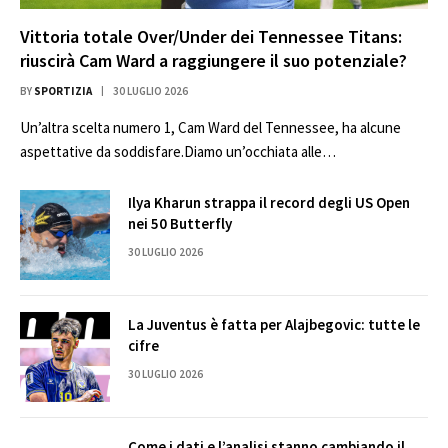
Vittoria totale Over/Under dei Tennessee Titans:
riuscirà Cam Ward a raggiungere il suo potenziale?
BY
SPORTIZIA
30 LUGLIO 2026
Un’altra scelta numero 1, Cam Ward del Tennessee, ha alcune
aspettative da soddisfare.Diamo un’occhiata alle…
Ilya Kharun strappa il record degli US Open
nei 50 Butterfly
30 LUGLIO 2026
La Juventus è fatta per Alajbegovic: tutte le
cifre
30 LUGLIO 2026
Come i dati e l’analisi stanno cambiando il