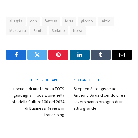
allegria
con
festosa
forte
giorno
inizio
lAustralia
Santo
Stefano
trova
Facebook
Twitter
Pinterest
LinkedIn
Tumblr
Email
PREVIOUS ARTICLE
NEXT ARTICLE
La scuola di nuoto Aqua-TOTS
Stephen A. reagisce ad
guadagna in posizione nella
Anthony Davis dicendo che i
lista della Culture100 del 2024
Lakers hanno bisogno di un
di Business Review in
altro grande
franchising