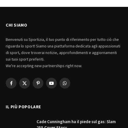
CHI SIAMO
Benvenuti su Sportizia, il tuo punto di riferimento per tutto ciò che
riguarda lo sport! Siamo una piattaforma dedicata agli appassionati
di sport, dove troverai notizie, approfondimenti e aggiornamenti
sui tuoi sport preferiti.
We're accepting new partnerships right now.
Facebook
X
Pinterest
YouTube
WhatsApp
(Twitter)
IL PIÙ POPOLARE
Cade Cunningham ha il piede sul gas: Slam
255 Cover Story