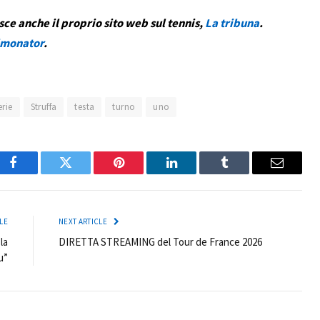
sce anche il proprio sito web sul tennis,
La tribuna
.
monator
.
erie
Struffa
testa
turno
uno
Facebook
Twitter
Pinterest
LinkedIn
Tumblr
Email
LE
NEXT ARTICLE
la
DIRETTA STREAMING del Tour de France 2026
u”