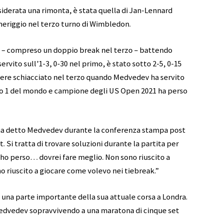
siderata una rimonta, è stata quella di Jan-Lennard
eriggio nel terzo turno di Wimbledon.
 set – compreso un doppio break nel terzo – battendo
ervito sull’1-3, 0-30 nel primo, è stato sotto 2-5, 0-15
ssere schiacciato nel terzo quando Medvedev ha servito
ero 1 del mondo e campione degli US Open 2021 ha perso
ha detto Medvedev durante la conferenza stampa post
et. Si tratta di trovare soluzioni durante la partita per
e ho perso… dovrei fare meglio. Non sono riuscito a
 riuscito a giocare come volevo nei tiebreak.”
 una parte importante della sua attuale corsa a Londra.
 Medvedev sopravvivendo a una maratona di cinque set