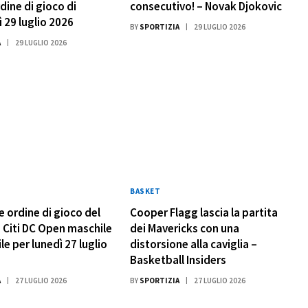
dine di gioco di
consecutivo! – Novak Djokovic
 29 luglio 2026
BY
SPORTIZIA
29 LUGLIO 2026
A
29 LUGLIO 2026
BASKET
e ordine di gioco del
Cooper Flagg lascia la partita
Citi DC Open maschile
dei Mavericks con una
e per lunedì 27 luglio
distorsione alla caviglia –
Basketball Insiders
A
27 LUGLIO 2026
BY
SPORTIZIA
27 LUGLIO 2026