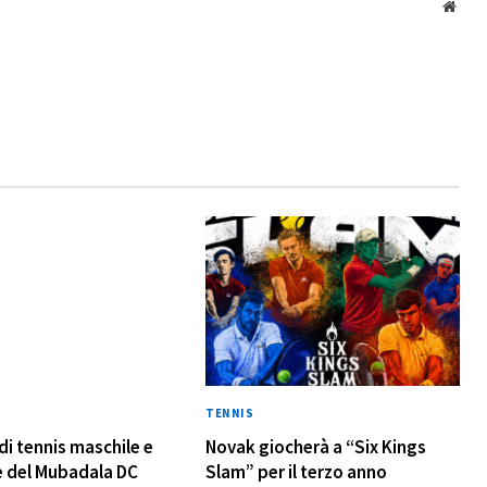
Webs
TENNIS
di tennis maschile e
Novak giocherà a “Six Kings
e del Mubadala DC
Slam” per il terzo anno