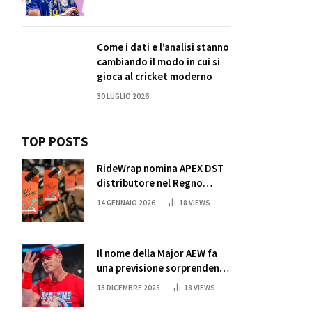
Come i dati e l’analisi stanno
cambiando il modo in cui si
gioca al cricket moderno
30 LUGLIO 2026
TOP POSTS
RideWrap nomina APEX DST
distributore nel Regno
Unito
14 GENNAIO 2026
18
VIEWS
Il nome della Major AEW fa
una previsione sorprendente
per la partita di ritiro di
13 DICEMBRE 2025
18
VIEWS
John Cena