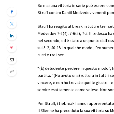
Se mai una vittoria in serie può essere con
Struff contro Daniil Medvedev venerdì pom
Struff ha reagito al break in tutti e tre i
Medvedev 7-6(4), 7-6(5), 7-5. Il tedesco ha s
nel secondo, ed è stato a un punto dall’e
sul 5-2, 40-15. In qualche modo, l’ex num
tutti e tre i set.
“(È) deludente perdere in questo modo”, 
partita. “(Ho avuto una) rottura in tutti i s
vincere, e non ho trovato quelle giuste – 
servire esattamente come volevo. Non sono
Per Struff, i tiebreak hanno rappresentato
Il 36enne ha preceduto la sua vittoria su