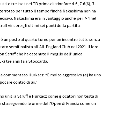
ti e tre i set nei TB prima di trionfare 4-6, 7-6(6), 7-
o interrotto per tutto il tempo finché Nakashima non ha
 decisiva. Nakashima era in vantaggio anche per 7-4 nel
ff vincere gli ultimi sei punti della partita.
è un posto al quarto turno per un incontro tutto senza
ato semifinalista all’All-England Club nel 2021. Il loro
 con Struff che ha ottenuto il meglio dell’unica
-3 tre anni fa a Stoccarda.
 ha commentato Hurkacz. “È molto aggressivo (e) ha uno
giocare contro di lui.”
no uniti a Struff e Hurkacz come giocatori non testa di
he sta seguendo le orme dell’Open di Francia come un