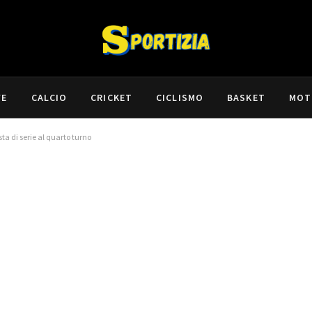
VE
CALCIO
CRICKET
CICLISMO
BASKET
MOT
ta di serie al quarto turno