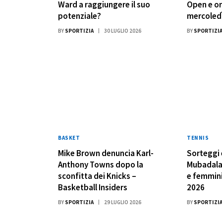
Ward a raggiungere il suo
Open e or
potenziale?
mercoledì
BY
SPORTIZIA
30 LUGLIO 2026
BY
SPORTIZI
BASKET
TENNIS
Mike Brown denuncia Karl-
Sorteggi 
Anthony Towns dopo la
Mubadala 
sconfitta dei Knicks –
e femminil
Basketball Insiders
2026
BY
SPORTIZIA
29 LUGLIO 2026
BY
SPORTIZI