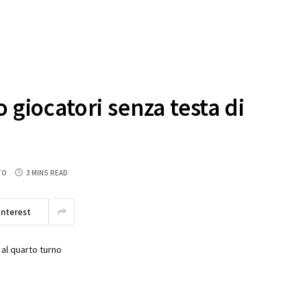
 giocatori senza testa di
TO
3 MINS READ
interest