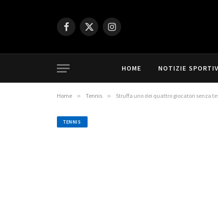
Facebook
X
Instagram
(Twitter)
HOME
NOTIZIE SPORTI
Home
»
Tennis
»
Struffa uno dei quattro giocatori senza tes
TENNIS