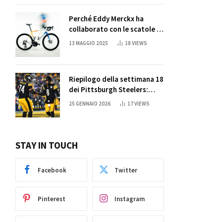
Perché Eddy Merckx ha
collaborato con le scatole di
succo di Sun Capri
13 MAGGIO 2025
18
VIEWS
Riepilogo della settimana 18
dei Pittsburgh Steelers:
credi nei miracoli?
25 GENNAIO 2026
17
VIEWS
STAY IN TOUCH
Facebook
Twitter
Pinterest
Instagram