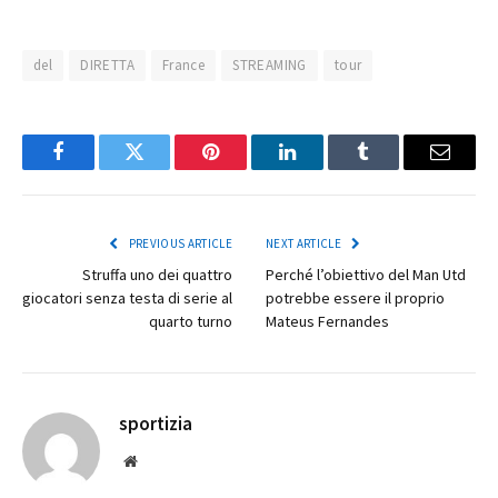
del
DIRETTA
France
STREAMING
tour
Facebook
Twitter
Pinterest
LinkedIn
Tumblr
Email
PREVIOUS ARTICLE
NEXT ARTICLE
Struffa uno dei quattro
Perché l’obiettivo del Man Utd
giocatori senza testa di serie al
potrebbe essere il proprio
quarto turno
Mateus Fernandes
sportizia
Website