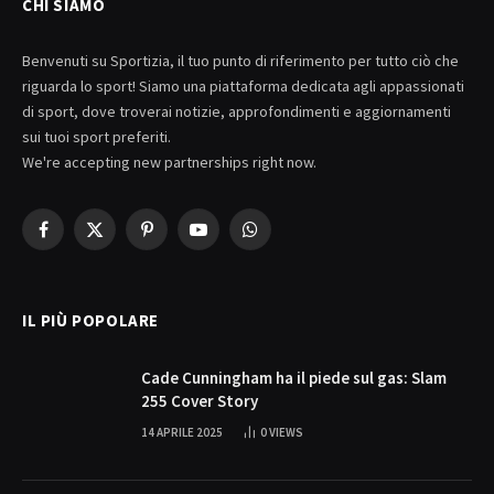
CHI SIAMO
Benvenuti su Sportizia, il tuo punto di riferimento per tutto ciò che
riguarda lo sport! Siamo una piattaforma dedicata agli appassionati
di sport, dove troverai notizie, approfondimenti e aggiornamenti
sui tuoi sport preferiti.
We're accepting new partnerships right now.
Facebook
X
Pinterest
YouTube
WhatsApp
(Twitter)
IL PIÙ POPOLARE
Cade Cunningham ha il piede sul gas: Slam
255 Cover Story
14 APRILE 2025
0
VIEWS