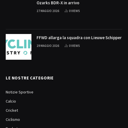
Ozarks BDR-X in arrivo
27 MAGGIO 2026
0
VIEWS
FFWD allarga la squadra con Lieuwe Schipper
29 MAGGIO 2026
0
VIEWS
LE NOSTRE CATEGORIE
Notizie Sportive
Calcio
Cricket
Ciclismo