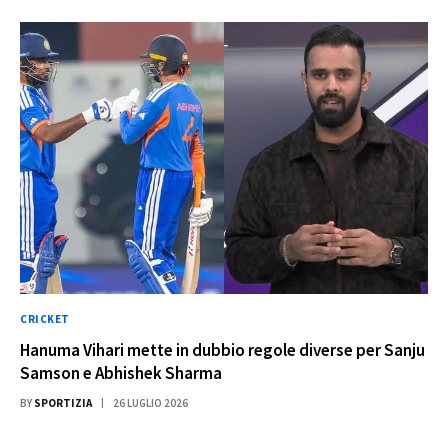
CRICKET
Hanuma Vihari mette in dubbio regole diverse per Sanju
Samson e Abhishek Sharma
BY
SPORTIZIA
26 LUGLIO 2026