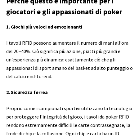
Perché questo è importante per i
giocatori e gli appassionati di poker
1. Giochi più veloci ed emozionanti
I tavoli RFID possono aumentare il numero di mani all’ora
del 20–40%. Ciò significa più azione, piatti più grandi e
un’esperienza più dinamica: esattamente ciò che gli
appassionati di sport amano del basket ad alto punteggio o
del calcio end-to-end.
2. Sicurezza ferrea
Proprio come i campionati sportivi utilizzano la tecnologia
per proteggere l’integrità del gioco, i tavoli da poker RFID
rendono estremamente difficili le carte contrassegnate, la
frode di chip e la collusione. Ogni chip e carta ha un ID