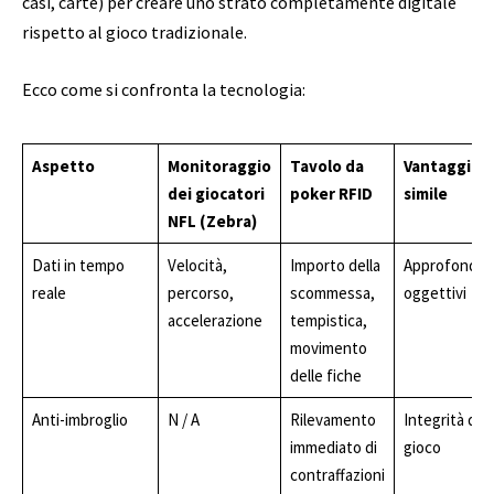
casi, carte) per creare uno strato completamente digitale
rispetto al gioco tradizionale.
Ecco come si confronta la tecnologia:
Aspetto
Monitoraggio
Tavolo da
Vantaggio
dei giocatori
poker RFID
simile
NFL (Zebra)
Dati in tempo
Velocità,
Importo della
Approfondim
reale
percorso,
scommessa,
oggettivi
accelerazione
tempistica,
movimento
delle fiche
Anti-imbroglio
N / A
Rilevamento
Integrità del
immediato di
gioco
contraffazioni