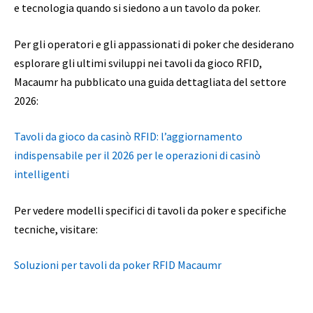
e tecnologia quando si siedono a un tavolo da poker.
Per gli operatori e gli appassionati di poker che desiderano
esplorare gli ultimi sviluppi nei tavoli da gioco RFID,
Macaumr ha pubblicato una guida dettagliata del settore
2026:
Tavoli da gioco da casinò RFID: l’aggiornamento
indispensabile per il 2026 per le operazioni di casinò
intelligenti
Per vedere modelli specifici di tavoli da poker e specifiche
tecniche, visitare:
Soluzioni per tavoli da poker RFID Macaumr