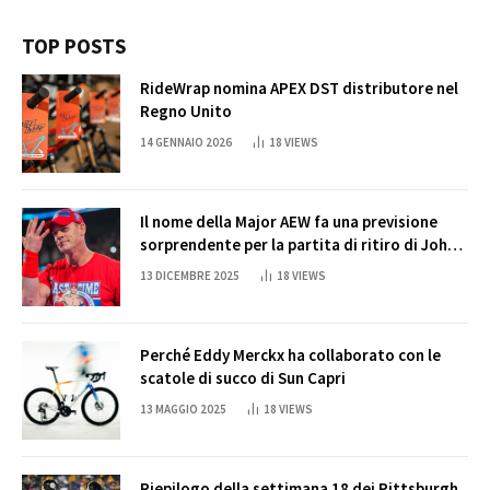
TOP POSTS
RideWrap nomina APEX DST distributore nel
Regno Unito
14 GENNAIO 2026
18
VIEWS
Il nome della Major AEW fa una previsione
sorprendente per la partita di ritiro di John
Cena
13 DICEMBRE 2025
18
VIEWS
Perché Eddy Merckx ha collaborato con le
scatole di succo di Sun Capri
13 MAGGIO 2025
18
VIEWS
Riepilogo della settimana 18 dei Pittsburgh