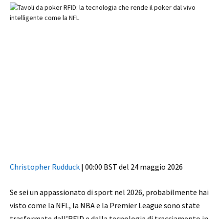
Christopher Rudduck
|
00:00 BST del 24 maggio 2026
Se sei un appassionato di sport nel 2026, probabilmente hai
visto come la NFL, la NBA e la Premier League sono state
trasformate dall’RFID e dalla tecnologia di tracciamento in