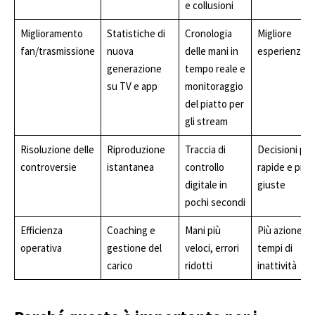
e collusioni
Miglioramento
Statistiche di
Cronologia
Migliore
fan/trasmissione
nuova
delle mani in
esperienza vi
generazione
tempo reale e
su TV e app
monitoraggio
del piatto per
gli stream
Risoluzione delle
Riproduzione
Traccia di
Decisioni più
controversie
istantanea
controllo
rapide e più
digitale in
giuste
pochi secondi
Efficienza
Coaching e
Mani più
Più azione, 
operativa
gestione del
veloci, errori
tempi di
carico
ridotti
inattività