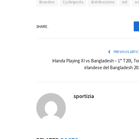
Brandon
Cyclesports
distribuzione
nel
n
SHARE.
PREVIOUS ARTIC
Irlanda Playing XI vs Bangladesh – 1° T20I, To
irlandese del Bangladesh 20
sportizia