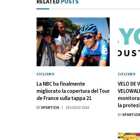
RELATED
POSTS
CICLISMO
CICLISMO
La NBC ha finalmente
VELO DE 
migliorato la copertura del Tour
VELOWALL
de France sulla tappa 21
monitorag
la protezi
BY
SPORTIZIA
29 LUGLIO 2026
BY
SPORTIZI