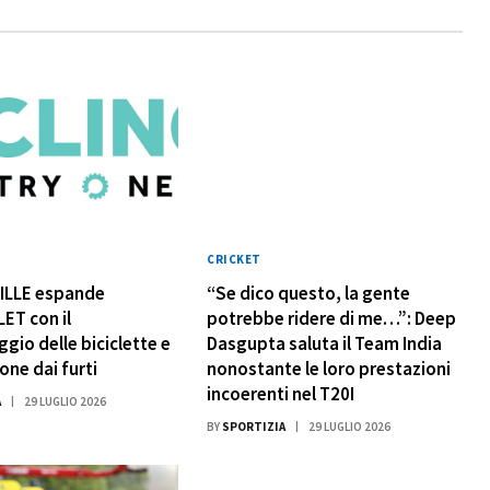
CRICKET
VILLE espande
“Se dico questo, la gente
ET con il
potrebbe ridere di me…”: Deep
gio delle biciclette e
Dasgupta saluta il Team India
one dai furti
nonostante le loro prestazioni
incoerenti nel T20I
A
29 LUGLIO 2026
BY
SPORTIZIA
29 LUGLIO 2026