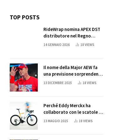
TOP POSTS
RideWrap nomina APEX DST
distributore nel Regno
Unito
14 GENNAIO 2026
18
VIEWS
Il nome della Major AEW fa
una previsione sorprendente
per la partita di ritiro di
13 DICEMBRE 2025
18
VIEWS
John Cena
Perché Eddy Merckx ha
collaborato con le scatole di
succo di Sun Capri
13 MAGGIO 2025
18
VIEWS