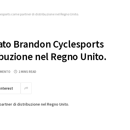
ports come partner di distribuzione nel Regno Unito.
ato Brandon Cyclesports
ibuzione nel Regno Unito.
MMENTO
2 MINS READ
interest