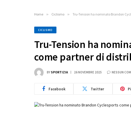
Home
»
Ciclismo
»
Tru-Tension ha nominato Brandon Cycles
CICLISMO
Tru-Tension ha nomin
come partner di distr
BY
SPORTIZIA
26 NOVEMBRE 2025
NESSUN CO
Facebook
Twitter
P