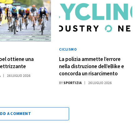
CICLISMO
oel ottiene una
La polizia ammette l’errore
lettrizzante
nella distruzione dell’eBike e
concorda un risarcimento
A
26 LUGLIO 2026
BY
SPORTIZIA
26 LUGLIO 2026
ADD A COMMENT