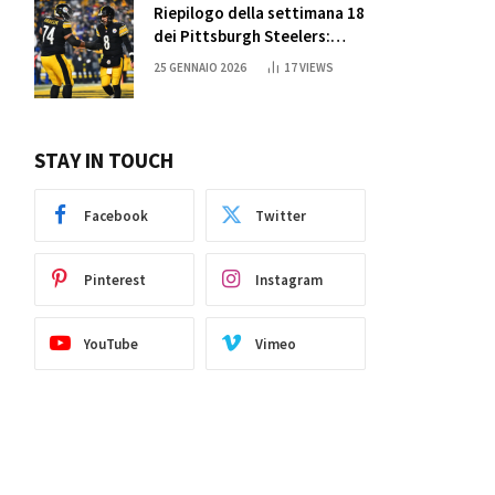
Riepilogo della settimana 18
dei Pittsburgh Steelers:
credi nei miracoli?
25 GENNAIO 2026
17
VIEWS
STAY IN TOUCH
Facebook
Twitter
Pinterest
Instagram
YouTube
Vimeo