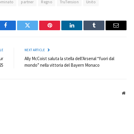
ominato
partner
Regno
TruTension
Unito
Facebook
Twitter
Pinterest
LinkedIn
Tumblr
Email
LE
NEXT ARTICLE
ur
Ally McCoist saluta la stella dell’Arsenal “fuori dal
25
mondo” nella vittoria del Bayern Monaco
Webs