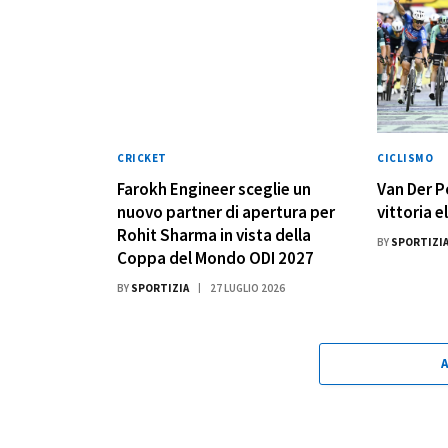
CRICKET
CICLISMO
Farokh Engineer sceglie un
Van Der P
nuovo partner di apertura per
vittoria e
Rohit Sharma in vista della
BY
SPORTIZI
Coppa del Mondo ODI 2027
BY
SPORTIZIA
27 LUGLIO 2026