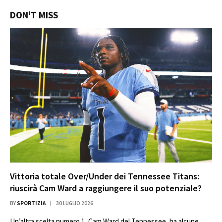
DON'T MISS
Vittoria totale Over/Under dei Tennessee Titans:
riuscirà Cam Ward a raggiungere il suo potenziale?
BY
SPORTIZIA
30 LUGLIO 2026
Un’altra scelta numero 1, Cam Ward del Tennessee, ha alcune