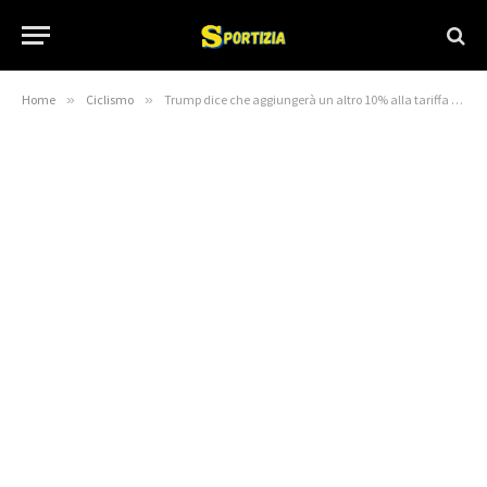
Home
»
Ciclismo
»
Trump dice che aggiungerà un altro 10% alla tariffa cinese