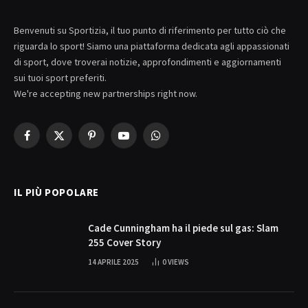
Benvenuti su Sportizia, il tuo punto di riferimento per tutto ciò che
riguarda lo sport! Siamo una piattaforma dedicata agli appassionati
di sport, dove troverai notizie, approfondimenti e aggiornamenti
sui tuoi sport preferiti.
We're accepting new partnerships right now.
Facebook
X
Pinterest
YouTube
WhatsApp
(Twitter)
IL PIÙ POPOLARE
Cade Cunningham ha il piede sul gas: Slam
255 Cover Story
14 APRILE 2025
0
VIEWS