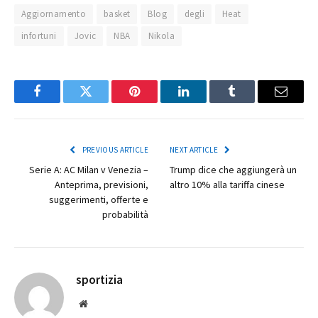
Aggiornamento
basket
Blog
degli
Heat
infortuni
Jovic
NBA
Nikola
Facebook
Twitter
Pinterest
LinkedIn
Tumblr
Email
PREVIOUS ARTICLE
NEXT ARTICLE
Serie A: AC Milan v Venezia –
Trump dice che aggiungerà un
Anteprima, previsioni,
altro 10% alla tariffa cinese
suggerimenti, offerte e
probabilità
sportizia
Website