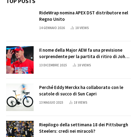
TOP POSTS
RideWrap nomina APEX DST distributore nel
Regno Unito
14 GENNAIO 2026
18
VIEWS
Il nome della Major AEW fa una previsione
sorprendente per la partita di ritiro di John
Cena
13 DICEMBRE 2025
18
VIEWS
Perché Eddy Merckx ha collaborato con le
scatole di succo di Sun Capri
13 MAGGIO 2025
18
VIEWS
Riepilogo della settimana 18 dei Pittsburgh
Steelers: credi nei miracoli?