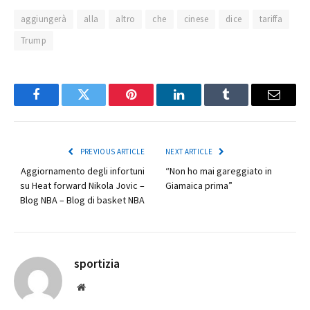
aggiungerà
alla
altro
che
cinese
dice
tariffa
Trump
Facebook
Twitter
Pinterest
LinkedIn
Tumblr
Email
PREVIOUS ARTICLE
NEXT ARTICLE
Aggiornamento degli infortuni
“Non ho mai gareggiato in
su Heat forward Nikola Jovic –
Giamaica prima”
Blog NBA – Blog di basket NBA
sportizia
Website