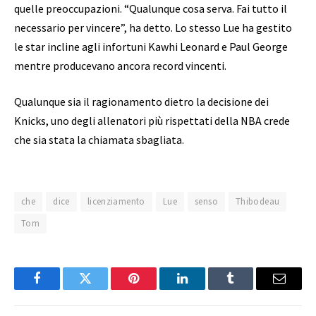
quelle preoccupazioni. “Qualunque cosa serva. Fai tutto il
necessario per vincere”, ha detto. Lo stesso Lue ha gestito
le star incline agli infortuni Kawhi Leonard e Paul George
mentre producevano ancora record vincenti.
Qualunque sia il ragionamento dietro la decisione dei
Knicks, uno degli allenatori più rispettati della NBA crede
che sia stata la chiamata sbagliata.
che
dice
licenziamento
Lue
senso
Thibodeau
Tom
Facebook
Twitter
Pinterest
LinkedIn
Tumblr
Email