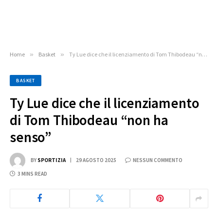
Home
»
Basket
»
Ty Lue dice che il licenziamento di Tom Thibodeau “non ha senso”
BASKET
Ty Lue dice che il licenziamento
di Tom Thibodeau “non ha
senso”
BY
SPORTIZIA
29 AGOSTO 2025
NESSUN COMMENTO
3 MINS READ