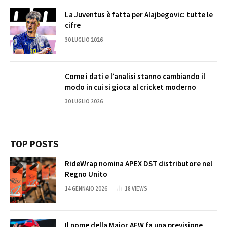
La Juventus è fatta per Alajbegovic: tutte le
cifre
30 LUGLIO 2026
Come i dati e l’analisi stanno cambiando il
modo in cui si gioca al cricket moderno
30 LUGLIO 2026
TOP POSTS
RideWrap nomina APEX DST distributore nel
Regno Unito
14 GENNAIO 2026
18
VIEWS
Il nome della Major AEW fa una previsione