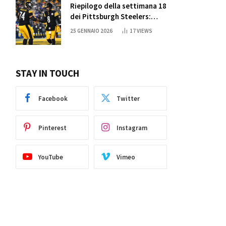
Riepilogo della settimana 18
dei Pittsburgh Steelers:
credi nei miracoli?
25 GENNAIO 2026
17
VIEWS
STAY IN TOUCH
Facebook
Twitter
Pinterest
Instagram
YouTube
Vimeo