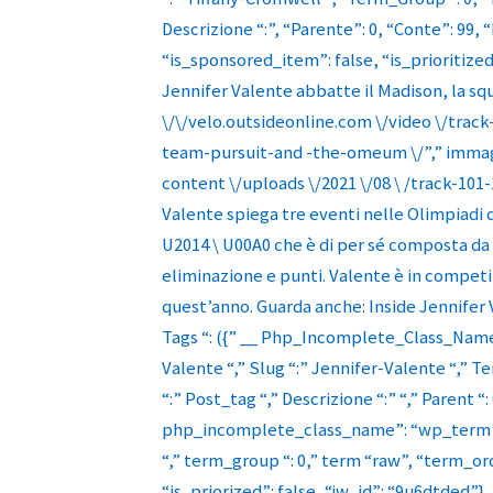
Descrizione “:”, “Parente”: 0, “Conte”: 99, “
“is_sponsored_item”: false, “is_prioritized”
Jennifer Valente abbatte il Madison, la squa
\/\/velo.outsideonline.com \/video \/tra
team-pursuit-and -the-omeum \/”,” immagi
content \/uploads \/2021 \/08 \ /track-101-1
Valente spiega tre eventi nelle Olimpiadi d
U2014 \ U00A0 che è di per sé composta da 
eliminazione e punti. Valente è in competizi
quest’anno. Guarda anche: Inside Jennifer 
Tags “: ({” __ Php_Incomplete_Class_Name 
Valente “,” Slug “:” Jennifer-Valente “,”
“:” Post_tag “,” Descrizione “:” “,” Parent “:
php_incomplete_class_name”: “wp_term”, “
“,” term_group “: 0,” term “raw”, “term_ord
“is_priorized”: false, “jw_id”: “9u6dtded”},