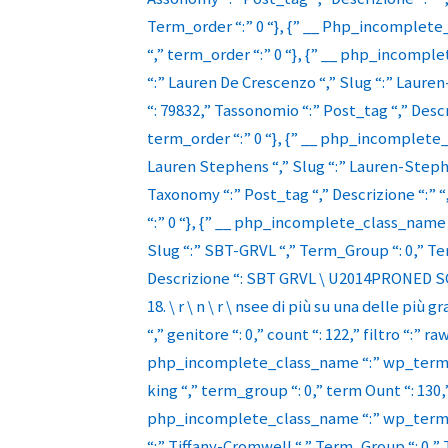
Term_order “:” 0 “}, {” __ Php_incomplete_
“,” term_order “:” 0 “}, {” __ php_incompl
“:” Lauren De Crescenzo “,” Slug “:” Laur
“: 79832,” Tassonomio “:” Post_tag “,” Descrizi
term_order “:” 0 “}, {” __ php_incomplete_
Lauren Stephens “,” Slug “:” Lauren-Steph
Taxonomy “:” Post_tag “,” Descrizione “:” “,”
“:” 0 “}, {” __ php_incomplete_class_name “
Slug “:” SBT-GRVL “,” Term_Group “: 0,” T
Descrizione “: SBT GRVL \ U2014PRONED
18. \ r \ n \ r \ nsee di più su una delle più g
“,” genitore “: 0,” count “: 122,” filtro “:” ra
php_incomplete_class_name “:” wp_term “,” 
king “,” term_group “: 0,” term Ount “: 130,” 
php_incomplete_class_name “:” wp_term “,”
“:” Tiffany-Cromwell “,” Term_Group “: 0,”