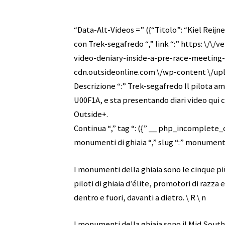
“Data-Alt-Videos =” ({“Titolo”: “Kiel Reijne
con Trek-segafredo “,” link “:” https: \/\/
video-deniary-inside-a-pre-race-meeting-wi
cdn.outsideonline.com \/wp-content \/uplo
Descrizione “:” Trek-segafredo Il pilota am
U00F1A, e sta presentando diari video qui
Outside+.
Continua “,” tag “: ({” __ php_incomplete_
monumenti di ghiaia “,” slug “:” monumenti
I monumenti della ghiaia sono le cinque più
piloti di ghiaia d’élite, promotori di razza
dentro e fuori, davanti a dietro. \ R \ n
I monumenti della ghiaia sono il Mid South