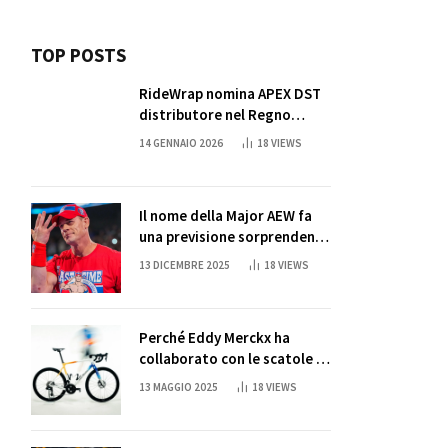
TOP POSTS
RideWrap nomina APEX DST
distributore nel Regno
Unito
14 GENNAIO 2026
18
VIEWS
Il nome della Major AEW fa
una previsione sorprendente
per la partita di ritiro di
13 DICEMBRE 2025
18
VIEWS
John Cena
Perché Eddy Merckx ha
collaborato con le scatole di
succo di Sun Capri
13 MAGGIO 2025
18
VIEWS