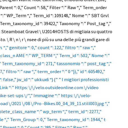
arent “: 0,” Count “: 58,” Filter “:” Raw “,” Term_order
 “:” WP_Term “,” Term_id “: 109148,” Nome “:” SBT Grvl
” Term_taxonomy_id “: 39422,” Taxonomy “:” Post_tag “,”
d Steamboat Gravel \ U2014HOSTS di migliaia su quattro
. \ R \ n \ r \ nsee di più su una delle più grandi gare di
 “,” genitore “: 0,” count “: 122,” filtro “:” raw “,”
_class_n AME “:” WP_TERM “,” Term_id “: 502,” Nome “:”
,” Term_taxonomy_id “: 271,” tassonomio “:” post_tag “,”
,” filtro “:” raw “,” term_order “:” 0 “}),” id “: 605492,”
 false,” jw_id “:” ukkux6 “} {” ” I migliori professionisti
Link “:” Https: \/\/velo.outsideonline.com \/video
ke-set-ups \/”,” Immagine “:” https: \/\/velo-
d \/2021 \/08 \/Pro -Bikes.00_04_39_11.still003.jpg “,”
mplete_class_name “:” wp_term “,” term_id “: 2277,”
e “,” Term_Group “: 0,” Term_taxonomy_id “: 1944,” t
Parent “: 0,” Count “: 285,” Filter “:” Raw “,”