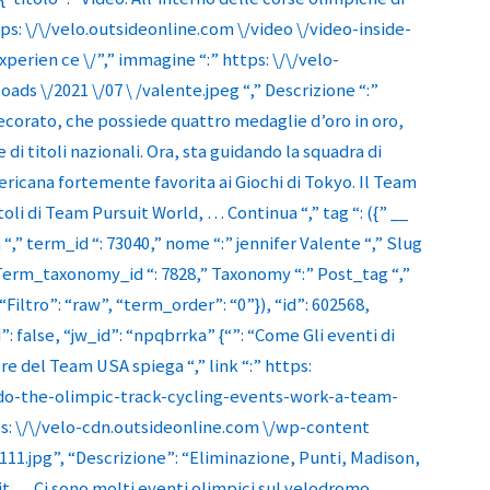
tps: \/\/velo.outsideonline.com \/video \/video-inside-
perien ce \/”,” immagine “:” https: \/\/velo-
ds \/2021 \/07 \ /valente.jpeg “,” Descrizione “:”
ecorato, che possiede quattro medaglie d’oro in oro,
i titoli nazionali. Ora, sta guidando la squadra di
icana fortemente favorita ai Giochi di Tokyo. Il Team
itoli di Team Pursuit World, …
Continua “,” tag “: ({” __
 term_id “: 73040,” nome “:” jennifer Valente “,” Slug
 Term_taxonomy_id “: 7828,” Taxonomy “:” Post_tag “,”
, “Filtro”: “raw”, “term_order”: “0”}), “id”: 602568,
: false, “jw_id”: “npqbrrka” {“”: “Come Gli eventi di
e del Team USA spiega “,” link “:” https:
-do-the-olimpic-track-cycling-events-work-a-team-
s: \/\/velo-cdn.outsideonline.com \/wp-content
111.jpg”, “Descrizione”: “Eliminazione, Punti, Madison,
t … Ci sono molti eventi olimpici sul velodromo.