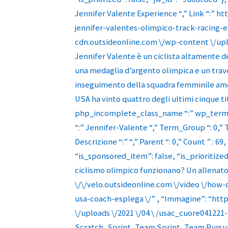
Jennifer Valente Experience “,” Link “:” ht
jennifer-valentes-olimpico-track-racing-ex
cdn.outsideonline.com \/wp-content \/uploa
Jennifer Valente è un ciclista altamente d
una medaglia d’argento olimpica e un trave d
inseguimento della squadra femminile amer
USA ha vinto quattro degli ultimi cinque t
php_incomplete_class_name “:” wp_term “,”
“:” Jennifer-Valente “,” Term_Group “: 0,”
Descrizione “:” “,” Parent “: 0,” Count ” : 69
“is_sponsored_item”: false, “is_prioritized”
ciclismo olimpico funzionano? Un allenator
\/\/velo.outsideonline.com \/video \/how
usa-coach-esplega \/” , “Immagine”: “http
\/uploads \/2021 \/04 \ /usac_cuore041221-
Scratch, Sprint, Team Sprint, Team Pursui