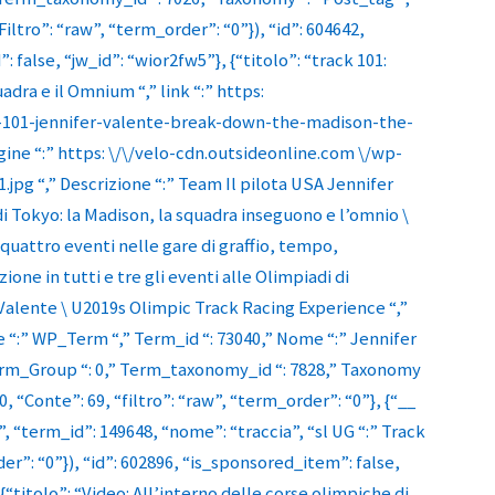
Filtro”: “raw”, “term_order”: “0”}), “id”: 604642,
: false, “jw_id”: “wior2fw5”}, {“titolo”: “track 101:
dra e il Omnium “,” link “:” https:
ck-101-jennifer-valente-break-down-the-madison-the-
ne “:” https: \/\/velo-cdn.outsideonline.com \/wp-
.jpg “,” Descrizione “:” Team Il pilota USA Jennifer
i Tokyo: la Madison, la squadra inseguono e l’omnio \
quattro eventi nelle gare di graffio, tempo,
one in tutti e tre gli eventi alle Olimpiadi di
Valente \ U2019s Olimpic Track Racing Experience “,”
“:” WP_Term “,” Term_id “: 73040,” Nome “:” Jennifer
 Term_Group “: 0,” Term_taxonomy_id “: 7828,” Taxonomy
 0, “Conte”: 69, “filtro”: “raw”, “term_order”: “0”}, {“__
term_id”: 149648, “nome”: “traccia”, “sl UG “:” Track
er”: “0”}), “id”: 602896, “is_sponsored_item”: false,
 {“titolo”: “Video: All’interno delle corse olimpiche di