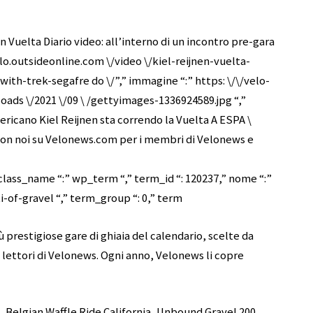
n Vuelta Diario video: all’interno di un incontro pre-gara
velo.outsideonline.com \/video \/kiel-reijnen-vuelta-
th-trek-segafre do \/”,” immagine “:” https: \/\/velo-
ads \/2021 \/09 \ /gettyimages-1336924589.jpg “,”
ericano Kiel Reijnen sta correndo la Vuelta A ESPA \
 con noi su Velonews.com per i membri di Velonews e
class_name “:” wp_term “,” term_id “: 120237,” nome “:”
-of-gravel “,” term_group “: 0,” term
 prestigiose gare di ghiaia del calendario, scelte da
 e lettori di Velonews. Ogni anno, Velonews li copre
, Belgian Waffle Ride California, Unbound Gravel 200,