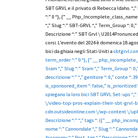
SBT GRVL e il privato di Rebecca Idaho. “,” P
“:” 0 “}, {” __ Php_Incomplete_class_name
“,” Slug “:” SBT-GRVL “,” Term_Group “: 0,
Descrizione “:” SBT Grvl \ U2014Pronunce
corsi. L’evento del 2024 è domenica 18 agosto
bici da ghiaia negli Stati Uniti a
sbtgrvl.com.
term_order “:” 0 “}, {” __ php_incomplete
Sram “,” Slug “:” Sram “,” Term_Group “: 0
descrizione “:” “,” genitore “: 0,” conte “: 397
is_sponsored_item “: false,” is_prioritized “:
spiegano la loro bici SBT GRVL Set-ups “,” 
\/video-top-pros-explain-their-sbt-grvl-bi
cdn.outsideonline.com \/wp-content \/uploa
Descrizione “:” “,” tags “: ({” __ php_inco
nome “:” Cannondale “,” Slug “:” Cannondal
Assonomy “:” Post_tag “,” Descrizione “:” “,” 