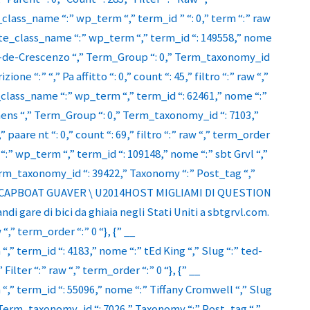
class_name “:” wp_term “,” term_id ” “: 0,” term “:” raw
ete_class_name “:” wp_term “,” term_id “: 149558,” nome
en-de-Crescenzo “,” Term_Group “: 0,” Term_taxonomy_id
one “:” “,” Pa affitto “: 0,” count “: 45,” filtro “:” raw “,”
class_name “:” wp_term “,” term_id “: 62461,” nome “:”
ens “,” Term_Group “: 0,” Term_taxonomy_id “: 7103,”
 paare nt “: 0,” count “: 69,” filtro “:” raw “,” term_order
:” wp_term “,” term_id “: 109148,” nome “:” sbt Grvl “,”
erm_taxonomy_id “: 39422,” Taxonomy “:” Post_tag “,”
 SCAPBOAT GUAVER \ U2014HOST MIGLIAMI DI QUESTION
randi gare di bici da ghiaia negli Stati Uniti a
sbtgrvl.com.
w “,” term_order “:” 0 “}, {” __
term_id “: 4183,” nome “:” tEd King “,” Slug “:” ted-
Filter “:” raw “,” term_order “:” 0 “}, {” __
 term_id “: 55096,” nome “:” Tiffany Cromwell “,” Slug
 Term_taxonomy_id “: 7026,” Taxonomy “:” Post_tag “,”