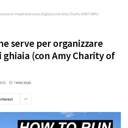
anizzare un’importante razza di ghiaia (con Amy Charity of SBT GRVL)
he serve per organizzare
 ghiaia (con Amy Charity of
NTO
7 MINS READ
interest