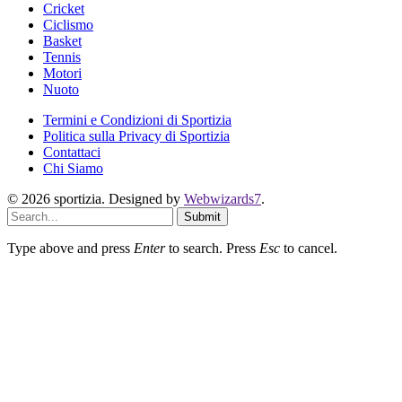
Cricket
Ciclismo
Basket
Tennis
Motori
Nuoto
Termini e Condizioni di Sportizia
Politica sulla Privacy di Sportizia
Contattaci
Chi Siamo
© 2026 sportizia. Designed by
Webwizards7
.
Submit
Type above and press
Enter
to search. Press
Esc
to cancel.