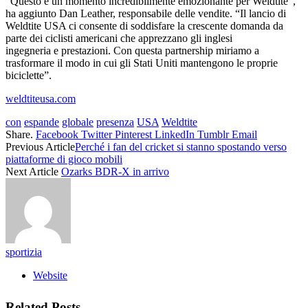
“Questo è un momento incredibilmente emozionante per Weldtite”,
ha aggiunto Dan Leather, responsabile delle vendite. “Il lancio di
Weldtite USA ci consente di soddisfare la crescente domanda da
parte dei ciclisti americani che apprezzano gli inglesi
ingegneria e prestazioni. Con questa partnership miriamo a
trasformare il modo in cui gli Stati Uniti mantengono le proprie
biciclette”.
weldtiteusa.com
con
espande
globale
presenza
USA
Weldtite
Share.
Facebook
Twitter
Pinterest
LinkedIn
Tumblr
Email
Previous Article
Perché i fan del cricket si stanno spostando verso
piattaforme di gioco mobili
Next Article
Ozarks BDR-X in arrivo
sportizia
Website
Related
Posts