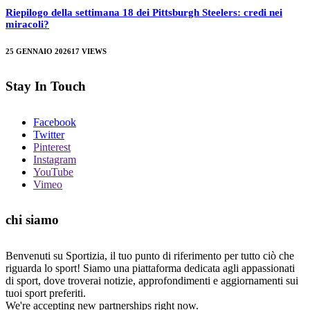
Riepilogo della settimana 18 dei Pittsburgh Steelers: credi nei
miracoli?
25 GENNAIO 2026
17
VIEWS
Stay In Touch
Facebook
Twitter
Pinterest
Instagram
YouTube
Vimeo
chi siamo
Benvenuti su Sportizia, il tuo punto di riferimento per tutto ciò che
riguarda lo sport! Siamo una piattaforma dedicata agli appassionati
di sport, dove troverai notizie, approfondimenti e aggiornamenti sui
tuoi sport preferiti.
We're accepting new partnerships right now.