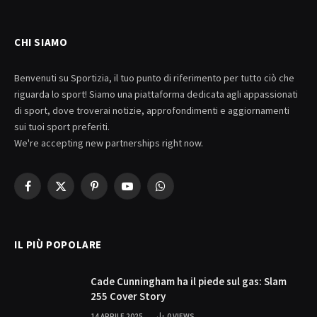
CHI SIAMO
Benvenuti su Sportizia, il tuo punto di riferimento per tutto ciò che
riguarda lo sport! Siamo una piattaforma dedicata agli appassionati
di sport, dove troverai notizie, approfondimenti e aggiornamenti
sui tuoi sport preferiti.
We're accepting new partnerships right now.
Facebook
X
Pinterest
YouTube
WhatsApp
(Twitter)
IL PIÙ POPOLARE
Cade Cunningham ha il piede sul gas: Slam
255 Cover Story
14 APRILE 2025
0
VIEWS