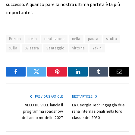
successo. A quanto pare la nostra ultima partita è la più
importante”.
Bosnia
della
idratazione
nella
pausa
sfrutta
sulla
Svizzera
Vantaggio
vittoria
Yakin
Facebook
Twitter
Pinterest
LinkedIn
Tumblr
Email
PREVIOUS ARTICLE
NEXT ARTICLE
VELO DE VILLE lancia il
La Georgia Tech ingaggia due
programma roadshow
rana internazionali nella loro
dell’anno modello 2027
classe del 2030