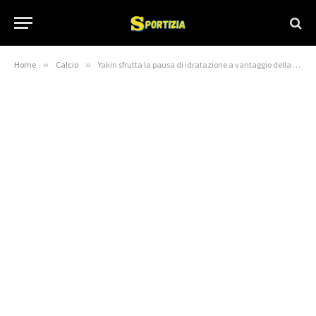
Home
»
Calcio
»
Yakin sfrutta la pausa di idratazione a vantaggio della Svizzera nella vittoria sulla Bosnia