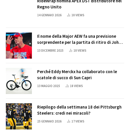
RideWrap nomina APEX DST distributore nel
Regno Unito
14 GENNAIO 2026
18
VIEWS
Il nome della Major AEW fa una previsione
sorprendente per la partita di ritiro di John
Cena
13 DICEMBRE 2025
18
VIEWS
Perché Eddy Merckx ha collaborato con le
scatole di succo di Sun Capri
13 MAGGIO 2025
18
VIEWS
Riepilogo della settimana 18 dei Pittsburgh
Steelers: credi nei miracoli?
25 GENNAIO 2026
17
VIEWS