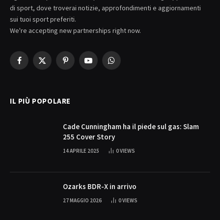
di sport, dove troverai notizie, approfondimenti e aggiornamenti
sui tuoi sport preferiti.
We're accepting new partnerships right now.
Facebook
X
Pinterest
YouTube
WhatsApp
(Twitter)
IL PIÙ POPOLARE
Cade Cunningham ha il piede sul gas: Slam
255 Cover Story
14 APRILE 2025
0
VIEWS
Ozarks BDR-X in arrivo
27 MAGGIO 2026
0
VIEWS