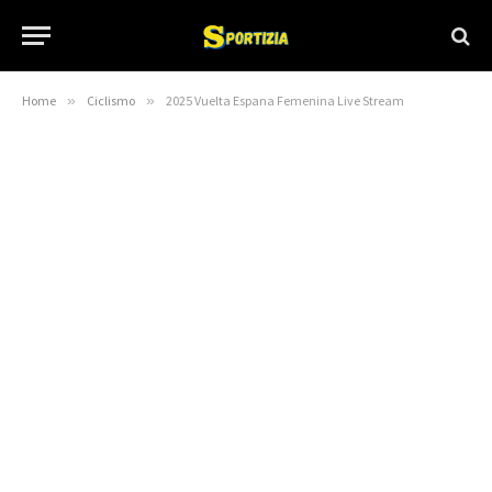
Home
»
Ciclismo
»
2025 Vuelta Espana Femenina Live Stream