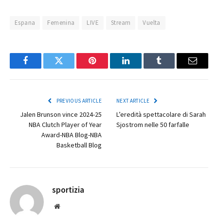
Espana
Femenina
LIVE
Stream
Vuelta
Facebook
Twitter
Pinterest
LinkedIn
Tumblr
Email
PREVIOUS ARTICLE
NEXT ARTICLE
Jalen Brunson vince 2024-25
L’eredità spettacolare di Sarah
NBA Clutch Player of Year
Sjostrom nelle 50 farfalle
Award-NBA Blog-NBA
Basketball Blog
sportizia
Website