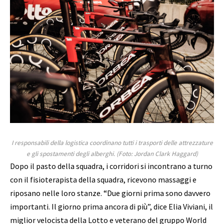
I responsabili della logistica coordinano tutti i trasporti delle attrezzature
e gli spostamenti degli alberghi.
(Foto: Jordan Clark Haggard)
Dopo il pasto della squadra, i corridori si incontrano a turno
con il fisioterapista della squadra, ricevono massaggi e
riposano nelle loro stanze. “Due giorni prima sono davvero
importanti. Il giorno prima ancora di più”, dice Elia Viviani, il
miglior velocista della Lotto e veterano del gruppo World