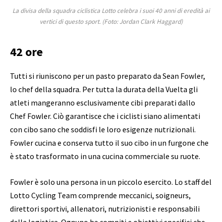
La divisa della squadra ciclistica Lotto celebra i suoi 40 anni di eredità ai
vertici di questo sport.
(Foto: Jordan Clark Haggard)
42 ore
Tutti si riuniscono per un pasto preparato da Sean Fowler,
lo chef della squadra. Per tutta la durata della Vuelta gli
atleti mangeranno esclusivamente cibi preparati dallo
Chef Fowler. Ciò garantisce che i ciclisti siano alimentati
con cibo sano che soddisfi le loro esigenze nutrizionali.
Fowler cucina e conserva tutto il suo cibo in un furgone che
è stato trasformato in una cucina commerciale su ruote.
Fowler è solo una persona in un piccolo esercito. Lo staff del
Lotto Cycling Team comprende meccanici, soigneurs,
direttori sportivi, allenatori, nutrizionisti e responsabili
della logistica. Ognuno ha compiti e obiettivi specifici che