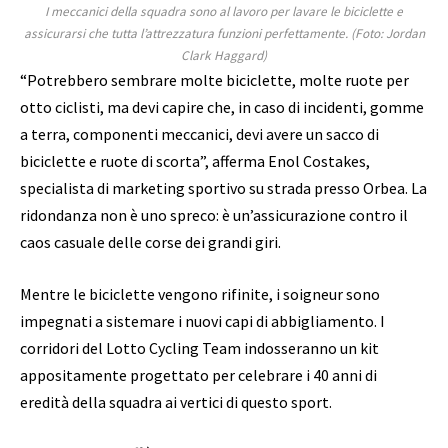
I meccanici della squadra sono al lavoro per lavare le biciclette e
assicurarsi che tutta l’attrezzatura funzioni perfettamente.
(Foto: Jordan
Clark Haggard)
“Potrebbero sembrare molte biciclette, molte ruote per
otto ciclisti, ma devi capire che, in caso di incidenti, gomme
a terra, componenti meccanici, devi avere un sacco di
biciclette e ruote di scorta”, afferma Enol Costakes,
specialista di marketing sportivo su strada presso Orbea. La
ridondanza non è uno spreco: è un’assicurazione contro il
caos casuale delle corse dei grandi giri.
Mentre le biciclette vengono rifinite, i soigneur sono
impegnati a sistemare i nuovi capi di abbigliamento. I
corridori del Lotto Cycling Team indosseranno un kit
appositamente progettato per celebrare i 40 anni di
eredità della squadra ai vertici di questo sport.