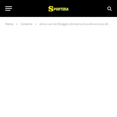
Home
»
Ciclismo
»
Anna van der Breggen dimostra di averlo ancora ottenuto a Strade Bianche