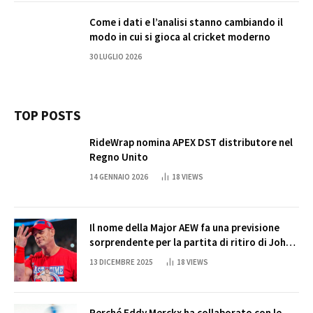
Come i dati e l’analisi stanno cambiando il
modo in cui si gioca al cricket moderno
30 LUGLIO 2026
TOP POSTS
RideWrap nomina APEX DST distributore nel
Regno Unito
14 GENNAIO 2026
18
VIEWS
Il nome della Major AEW fa una previsione
sorprendente per la partita di ritiro di John
Cena
13 DICEMBRE 2025
18
VIEWS
Perché Eddy Merckx ha collaborato con le