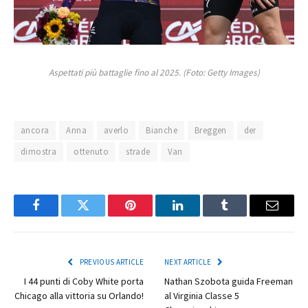
Aspettati più battaglie fino al 2025. (Foto: Getty Images)
ancora
Anna
averlo
Bianche
Breggen
der
dimostra
ottenuto
strade
Van
Facebook
Twitter
Pinterest
LinkedIn
Tumblr
Email
PREVIOUS ARTICLE
NEXT ARTICLE
I 44 punti di Coby White porta
Nathan Szobota guida Freeman
Chicago alla vittoria su Orlando!
al Virginia Classe 5