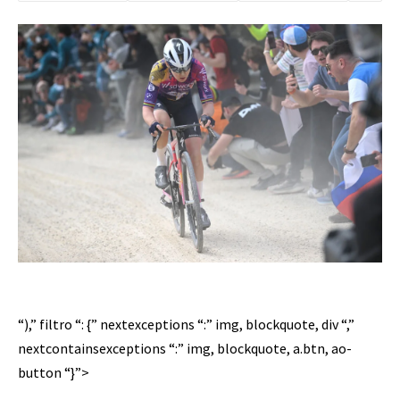
“),” filtro “: {” nextexceptions “:” img, blockquote, div “,”
nextcontainsexceptions “:” img, blockquote, a.btn, ao-
button “}”>