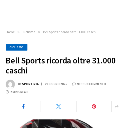
Home
»
Ciclismo
»
Bell Sports ricorda oltre 31.000 caschi
CICLISMO
Bell Sports ricorda oltre 31.000
caschi
BY
SPORTIZIA
29 GIUGNO 2025
NESSUN COMMENTO
2 MINS READ