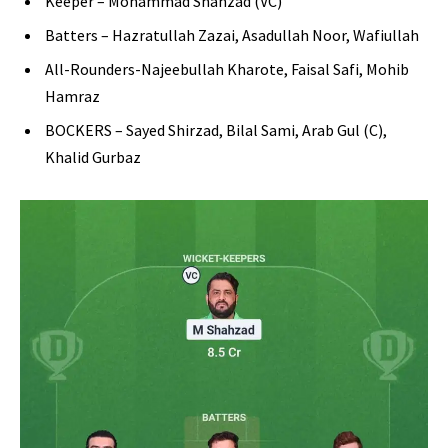
Keeper – Mohammad Shahzad (VC)
Batters – Hazratullah Zazai, Asadullah Noor, Wafiullah
All-Rounders-Najeebullah Kharote, Faisal Safi, Mohib
Hamraz
BOCKERS – Sayed Shirzad, Bilal Sami, Arab Gul (C),
Khalid Gurbaz