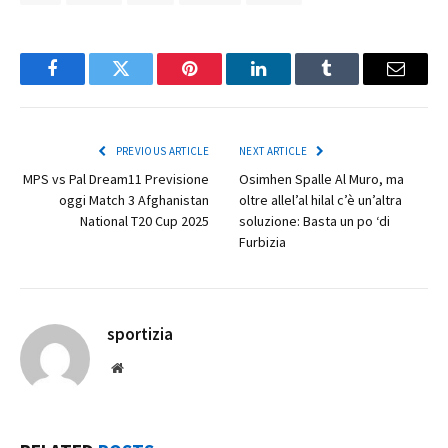
Facebook
Twitter
Pinterest
LinkedIn
Tumblr
Email
PREVIOUS ARTICLE
NEXT ARTICLE
MPS vs Pal Dream11 Previsione
Osimhen Spalle Al Muro, ma
oggi Match 3 Afghanistan
oltre allel’al hilal c’è un’altra
National T20 Cup 2025
soluzione: Basta un po ‘di
Furbizia
sportizia
Website