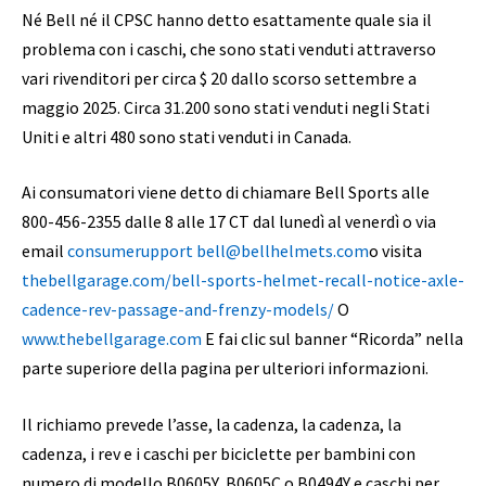
Né Bell né il CPSC hanno detto esattamente quale sia il
problema con i caschi, che sono stati venduti attraverso
vari rivenditori per circa $ 20 dallo scorso settembre a
maggio 2025. Circa 31.200 sono stati venduti negli Stati
Uniti e altri 480 sono stati venduti in Canada.
Ai consumatori viene detto di chiamare Bell Sports alle
800-456-2355 dalle 8 alle 17 CT dal lunedì al venerdì o via
email
consumerupport bell@bellhelmets.com
o visita
thebellgarage.com/bell-sports-helmet-recall-notice-axle-
cadence-rev-passage-and-frenzy-models/
O
www.thebellgarage.com
E fai clic sul banner “Ricorda” nella
parte superiore della pagina per ulteriori informazioni.
Il richiamo prevede l’asse, la cadenza, la cadenza, la
cadenza, i rev e i caschi per biciclette per bambini con
numero di modello B0605Y, B0605C o B0494Y e caschi per