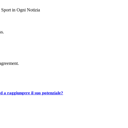
ss.
agreement.
d a raggiungere il suo potenziale?