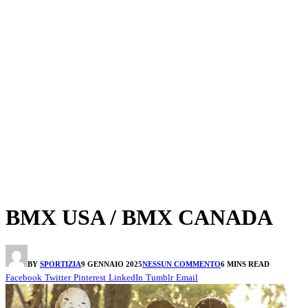
BMX USA / BMX CANADA
BY
SPORTIZIA
9 GENNAIO 2025
NESSUN COMMENTO
6 MINS READ
Facebook
Twitter
Pinterest
LinkedIn
Tumblr
Email