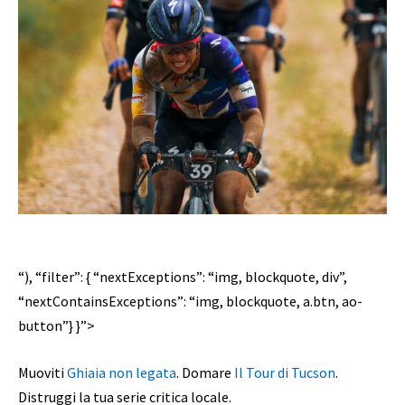
“), “filter”: { “nextExceptions”: “img, blockquote, div”,
“nextContainsExceptions”: “img, blockquote, a.btn, ao-
button”} }”>
Muoviti
Ghiaia non legata
. Domare
Il Tour di Tucson
.
Distruggi la tua serie critica locale.