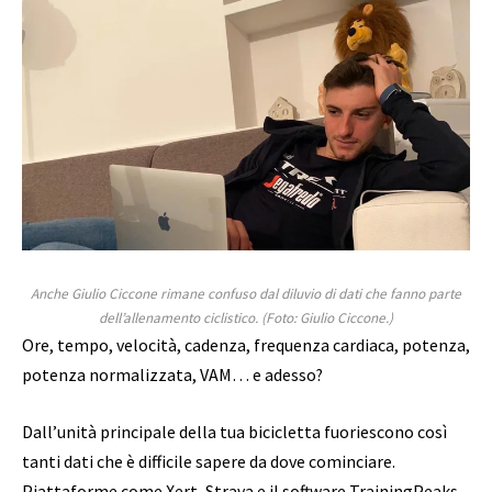
Anche Giulio Ciccone rimane confuso dal diluvio di dati che fanno parte
dell’allenamento ciclistico. (Foto: Giulio Ciccone.)
Ore, tempo, velocità, cadenza, frequenza cardiaca, potenza,
potenza normalizzata, VAM… e adesso?
Dall’unità principale della tua bicicletta fuoriescono così
tanti dati che è difficile sapere da dove cominciare.
Piattaforme come Xert, Strava e il software TrainingPeaks