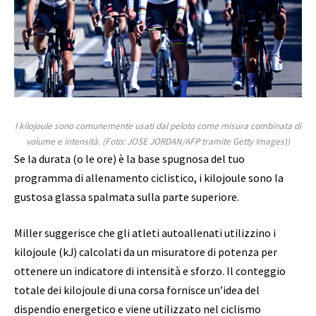
I kilojoule sono comunemente usati dal peloto come misura combinata di
volume e intensità.
(Foto: JOSE JORDAN/AFP tramite Getty Images))
Se la durata (o le ore) è la base spugnosa del tuo
programma di allenamento ciclistico, i kilojoule sono la
gustosa glassa spalmata sulla parte superiore.
Miller suggerisce che gli atleti autoallenati utilizzino i
kilojoule (kJ) calcolati da un misuratore di potenza per
ottenere un indicatore di intensità e sforzo. Il conteggio
totale dei kilojoule di una corsa fornisce un’idea del
dispendio energetico e viene utilizzato nel ciclismo