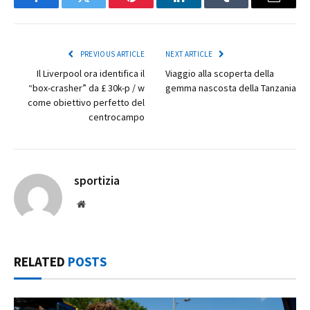
Facebook
Twitter
Pinterest
LinkedIn
Tumblr
Email
PREVIOUS ARTICLE
NEXT ARTICLE
Il Liverpool ora identifica il
Viaggio alla scoperta della
“box-crasher” da £ 30k-p / w
gemma nascosta della Tanzania
come obiettivo perfetto del
centrocampo
sportizia
Website
RELATED
POSTS