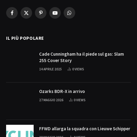
Facebook
X
Pinterest
YouTube
WhatsApp
(Twitter)
IL PIÙ POPOLARE
Cade Cunningham ha il piede sul gas: Slam
255 Cover Story
14 APRILE 2025
0
VIEWS
Ozarks BDR-X in arrivo
27 MAGGIO 2026
0
VIEWS
FFWD allarga la squadra con Lieuwe Schipper