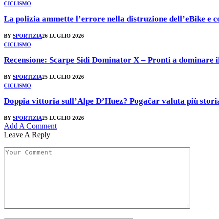
CICLISMO
La polizia ammette l’errore nella distruzione dell’eBike e
BY
SPORTIZIA
26 LUGLIO 2026
CICLISMO
Recensione: Scarpe Sidi Dominator X – Pronti a dominare il c
BY
SPORTIZIA
25 LUGLIO 2026
CICLISMO
Doppia vittoria sull’Alpe D’Huez? Pogačar valuta più stori
BY
SPORTIZIA
25 LUGLIO 2026
Add A Comment
Leave A Reply