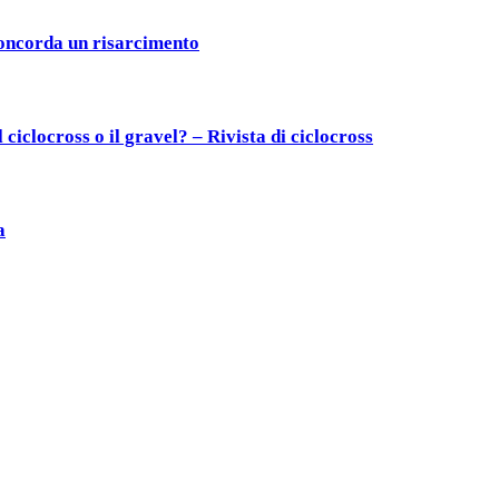
 concorda un risarcimento
iclocross o il gravel? – Rivista di ciclocross
a