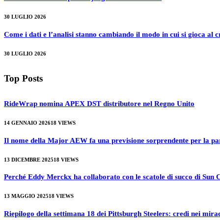
30 LUGLIO 2026
Come i dati e l’analisi stanno cambiando il modo in cui si gioca al
30 LUGLIO 2026
Top Posts
RideWrap nomina APEX DST distributore nel Regno Unito
14 GENNAIO 2026
18
VIEWS
Il nome della Major AEW fa una previsione sorprendente per la part
13 DICEMBRE 2025
18
VIEWS
Perché Eddy Merckx ha collaborato con le scatole di succo di Sun 
13 MAGGIO 2025
18
VIEWS
Riepilogo della settimana 18 dei Pittsburgh Steelers: credi nei mira