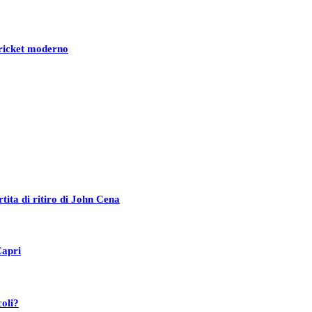
 cricket moderno
ita di ritiro di John Cena
Capri
coli?