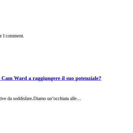
me I comment.
rà Cam Ward a raggiungere il suo potenziale?
tive da soddisfare.Diamo un’occhiata alle…