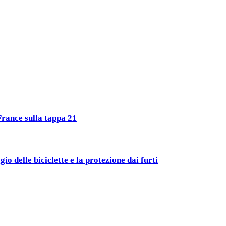
France sulla tappa 21
lle biciclette e la protezione dai furti