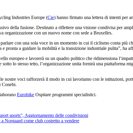
ycling Industries Europe (
Cie
) hanno firmato una lettera di intenti per 
essivo della fusione. Destinato a riflettere una visione condivisa per ampli
nuova organizzazione con un nuovo nome con sede a Bruxelles.
parlare con una sola voce in un momento in cui il ciclismo conta più che 
a e pronta a guidare la mobilità e la transizione industriale pulita”, ha 
ello europeo e lavorerà su un quadro politico che ridimensiona l’impatto d
 sotto lo stesso tetto, l’organizzazione unita fornirà una piattaforma migli
e nostre voci rafforzerà il modo in cui lavoriamo con le istituzioni, port
i Conebi.
llaborano
Eurobike
Ospitare programmi specialistici.
port sports”, Aggiornamento delle condivisioni
 a Norgaard come club costretto a vendere