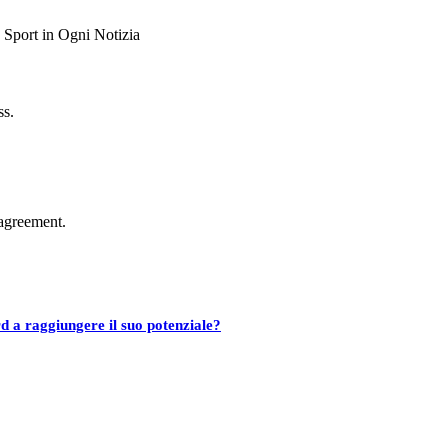
ss.
agreement.
d a raggiungere il suo potenziale?