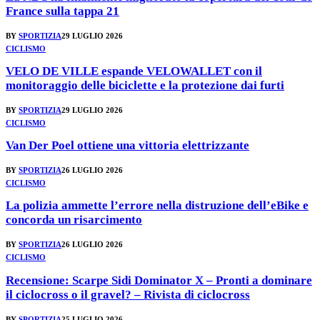
France sulla tappa 21
BY
SPORTIZIA
29 LUGLIO 2026
CICLISMO
VELO DE VILLE espande VELOWALLET con il
monitoraggio delle biciclette e la protezione dai furti
BY
SPORTIZIA
29 LUGLIO 2026
CICLISMO
Van Der Poel ottiene una vittoria elettrizzante
BY
SPORTIZIA
26 LUGLIO 2026
CICLISMO
La polizia ammette l’errore nella distruzione dell’eBike e
concorda un risarcimento
BY
SPORTIZIA
26 LUGLIO 2026
CICLISMO
Recensione: Scarpe Sidi Dominator X – Pronti a dominare
il ciclocross o il gravel? – Rivista di ciclocross
BY
SPORTIZIA
25 LUGLIO 2026