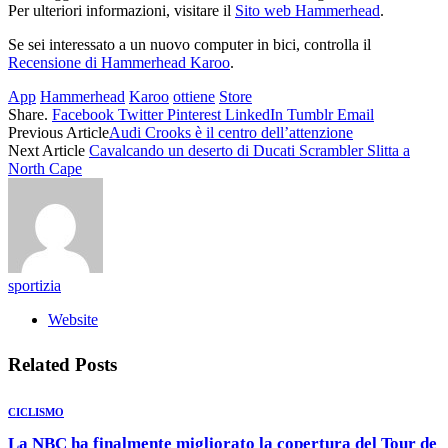
Per ulteriori informazioni, visitare il
Sito web Hammerhead
.
Se sei interessato a un nuovo computer in bici, controlla il
Recensione di Hammerhead Karoo
.
App
Hammerhead
Karoo
ottiene
Store
Share.
Facebook
Twitter
Pinterest
LinkedIn
Tumblr
Email
Previous Article
Audi Crooks è il centro dell’attenzione
Next Article
Cavalcando un deserto di Ducati Scrambler Slitta a
North Cape
sportizia
Website
Related
Posts
CICLISMO
La NBC ha finalmente migliorato la copertura del Tour de