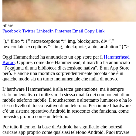
Share
Facebook
Twitter
LinkedIn
Pinterest
Email
Copy Link
“),” filtro “: {” nextexceptions “:” img, blockquote, div “,”
nextcontainsexceptions “:” img, blockquote, a.btn, ao-button “}”>
Oggi Hammerhead ha annunciato un app store per il
Hammerhead
Karoo
. Oppure, come dice Hammerhead, il marchio ha annunciato
“l’aggiunta di una biblioteca di estensione nativa”. È un App Store
però. È anche una modifica sorprendentemente piccola che è in
qualche modo sia un turno monumentale che nulla di nuovo.
L’hardware Hammerhead è alla terza generazione, ma è sempre
stato un tentativo di utilizzare la stessa qualità dei componenti di un
mobile telefono mobile. Il touchscreen è altrettanto luminoso e ha lo
stesso livello di tocco reattivo di un telefono. Per riunire l’hardware
c’è un sistema operativo Android in resoconto che funziona, come
previsto, proprio come un telefono.
Per tutto il tempo, la base di Android ha significato che potresti
caricare app proprio come qualsiasi telefono Android. Puoi trovare