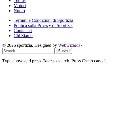
Tennis
Motori
Nuoto
Termini e Condizioni di Sportizia
Politica sulla Privacy di Sportizia
Contattaci
Chi Siamo
© 2026 sportizia. Designed by
Webwizards7
.
Submit
Type above and press
Enter
to search. Press
Esc
to cancel.