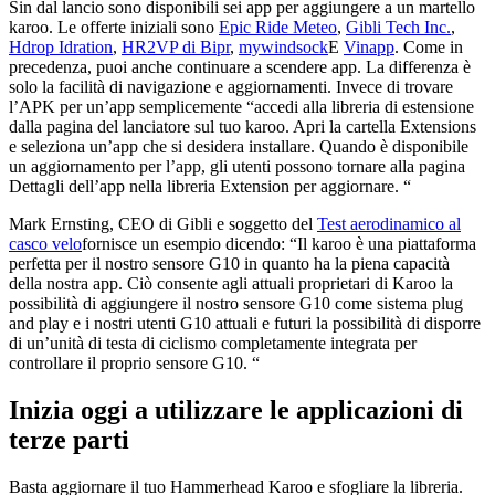
Sin dal lancio sono disponibili sei app per aggiungere a un martello
karoo. Le offerte iniziali sono
Epic Ride Meteo
,
Gibli Tech Inc.
,
Hdrop Idration
,
HR2VP di Bipr
,
mywindsock
E
Vinapp
. Come in
precedenza, puoi anche continuare a scendere app. La differenza è
solo la facilità di navigazione e aggiornamenti. Invece di trovare
l’APK per un’app semplicemente “accedi alla libreria di estensione
dalla pagina del lanciatore sul tuo karoo. Apri la cartella Extensions
e seleziona un’app che si desidera installare. Quando è disponibile
un aggiornamento per l’app, gli utenti possono tornare alla pagina
Dettagli dell’app nella libreria Extension per aggiornare. “
Mark Ernsting, CEO di Gibli e soggetto del
Test aerodinamico al
casco velo
fornisce un esempio dicendo: “Il karoo è una piattaforma
perfetta per il nostro sensore G10 in quanto ha la piena capacità
della nostra app. Ciò consente agli attuali proprietari di Karoo la
possibilità di aggiungere il nostro sensore G10 come sistema plug
and play e i nostri utenti G10 attuali e futuri la possibilità di disporre
di un’unità di testa di ciclismo completamente integrata per
controllare il proprio sensore G10. “
Inizia oggi a utilizzare le applicazioni di
terze parti
Basta aggiornare il tuo Hammerhead Karoo e sfogliare la libreria.