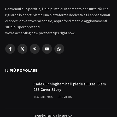
Benvenuti su Sportizia, il tuo punto di riferimento per tutto ciò che
riguarda lo sport! Siamo una piattaforma dedicata agli appassionati
di sport, dove troverai notizie, approfondimenti e aggiornamenti
sui tuoi sport preferiti.
We're accepting new partnerships right now.
Facebook
X
Pinterest
YouTube
WhatsApp
(Twitter)
IL PIÙ POPOLARE
Cade Cunningham ha il piede sul gas: Slam
255 Cover Story
14 APRILE 2025
0
VIEWS
Ozarks BDR-X in arrivo