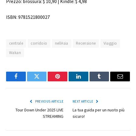
Prezzo: brossura: $ 10,90 | Kindle: $ 4,98
ISBN: 9781521800027
centrale
corridoio
nellAsia
Recensione
Viaggio
Wakan
Facebook
Twitter
Pinterest
LinkedIn
Tumblr
Email
PREVIOUS ARTICLE
NEXT ARTICLE
Tour Down Under 2025 LIVE
La tua guida per un nuoto più
STREAMING
sicuro!