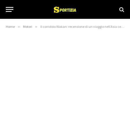
Home
»
Motori
»
Il corridoio Wakan: recensione di un viaggio nell’Asia centrale