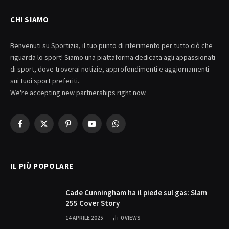
CHI SIAMO
Benvenuti su Sportizia, il tuo punto di riferimento per tutto ciò che
riguarda lo sport! Siamo una piattaforma dedicata agli appassionati
di sport, dove troverai notizie, approfondimenti e aggiornamenti
sui tuoi sport preferiti.
We're accepting new partnerships right now.
Facebook
X
Pinterest
YouTube
WhatsApp
(Twitter)
IL PIÙ POPOLARE
Cade Cunningham ha il piede sul gas: Slam
255 Cover Story
14 APRILE 2025
0
VIEWS