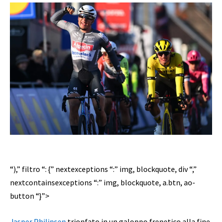
“),” filtro “: {” nextexceptions “:” img, blockquote, div “,”
nextcontainsexceptions “:” img, blockquote, a.btn, ao-
button “}”>
Jasper Philipsen
trionfato in un galoppo frenetico alla fine