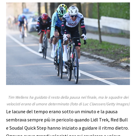
Tim Wellens ha guidato il resto della pausa nel finale, ma le squadre dei
velocisti erano di umore determinato (foto di Luc Claessen/Getty Images)
Le lacune del tempo erano sotto un minuto e la pausa
sembrava sempre più in pericolo quando Lidl Trek, Red Bull
e Soudal Quick Step hanno iniziato a guidare il ritmo dietro.