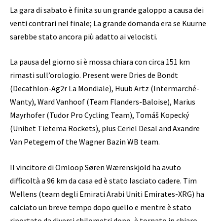
La gara di sabato è finita su un grande galoppo a causa dei
venti contrari nel finale; La grande domanda era se Kuurne
sarebbe stato ancora più adatto ai velocisti.
La pausa del giorno si è mossa chiara con circa 151 km
rimasti sull’orologio. Present were Dries de Bondt
(Decathlon-Ag2r La Mondiale), Huub Artz (Intermarché-
Wanty), Ward Vanhoof (Team Flanders-Baloise), Marius
Mayrhofer (Tudor Pro Cycling Team), Tomáš Kopecký
(Unibet Tietema Rockets), plus Ceriel Desal and Axandre
Van Petegem of the Wagner Bazin WB team.
Il vincitore di Omloop Søren Wærenskjold ha avuto
difficoltà a 96 km da casa ed è stato lasciato cadere. Tim
Wellens (team degli Emirati Arabi Uniti Emirates-XRG) ha
calciato un breve tempo dopo quello e mentre è stato
riportato da diversi chilometri dopo, è tornato in chiaro