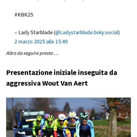
#KBK25
– Lady Starblade (
@Ladystarblade.bsky.social
)
2 marzo 2025 alle 15:49
Altro da seguire presto …
Presentazione iniziale inseguita da
aggressiva Wout Van Aert