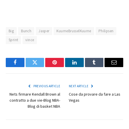
Big
Bunch
Jasper
KuurneBrusselKuurne
Philipsen
Sprint
vince
Facebook
Twitter
Pinterest
LinkedIn
Tumblr
Email
PREVIOUS ARTICLE
NEXT ARTICLE
Nets firmare Kendall Brown al
Cose da provare da fare a Las
contratto a due vie-Blog NBA-
Vegas
Blog di basket NBA