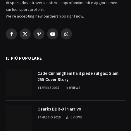
di sport, dove troverai notizie, approfondimenti e aggiornamenti
sui tuoi sport preferiti.
We're accepting new partnerships right now.
Facebook
X
Pinterest
YouTube
WhatsApp
(Twitter)
IL PIÙ POPOLARE
Cade Cunningham ha il piede sul gas: Slam
255 Cover Story
14 APRILE 2025
0
VIEWS
Ozarks BDR-X in arrivo
27 MAGGIO 2026
0
VIEWS