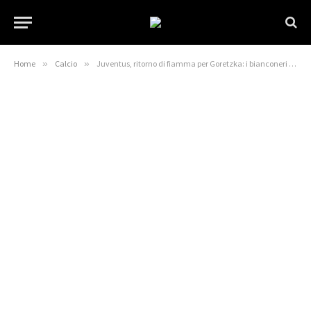
Home
»
Calcio
»
Juventus, ritorno di fiamma per Goretzka: i bianconeri cercano qualità ed esperienza