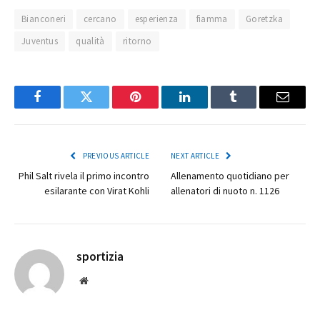
Bianconeri
cercano
esperienza
fiamma
Goretzka
Juventus
qualità
ritorno
Facebook
Twitter
Pinterest
LinkedIn
Tumblr
Email
PREVIOUS ARTICLE
NEXT ARTICLE
Phil Salt rivela il primo incontro
Allenamento quotidiano per
esilarante con Virat Kohli
allenatori di nuoto n. 1126
sportizia
Website