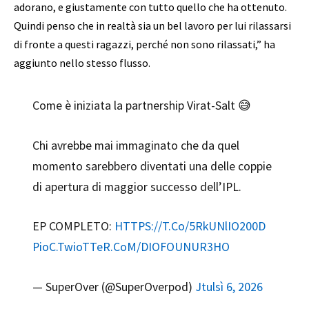
adorano, e giustamente con tutto quello che ha ottenuto.
Quindi penso che in realtà sia un bel lavoro per lui rilassarsi
di fronte a questi ragazzi, perché non sono rilassati,” ha
aggiunto nello stesso flusso.
Come è iniziata la partnership Virat-Salt 😅
Chi avrebbe mai immaginato che da quel
momento sarebbero diventati una delle coppie
di apertura di maggior successo dell’IPL.
EP COMPLETO:
H
T
T
P
S
:
/
/
T
.
C
o
/
5
R
k
UN
l
IO
2
0
0
D
P
io
C
.
T
w
io
T
T
e
R
.
C
o
M
/
D
IO
F
O
UN
U
R
3
H
O
— SuperOver (@SuperOverpod)
J
tu
l
sì
6
,
2
0
2
6