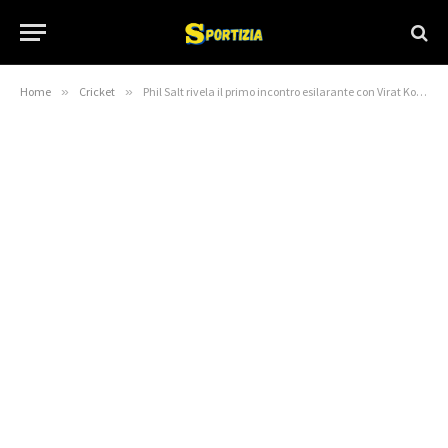
Home
»
Cricket
»
Phil Salt rivela il primo incontro esilarante con Virat Kohli