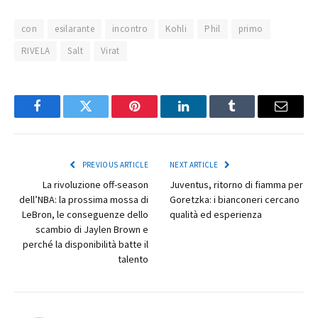
con
esilarante
incontro
Kohli
Phil
primo
RIVELA
Salt
Virat
Facebook
Twitter
Pinterest
LinkedIn
Tumblr
Email
PREVIOUS ARTICLE
NEXT ARTICLE
La rivoluzione off-season
Juventus, ritorno di fiamma per
dell’NBA: la prossima mossa di
Goretzka: i bianconeri cercano
LeBron, le conseguenze dello
qualità ed esperienza
scambio di Jaylen Brown e
perché la disponibilità batte il
talento