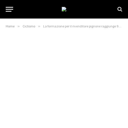
Home
»
Ciclismo
»
La formazione per il rivenditore pignone raggiunge 900 negozi in Europa