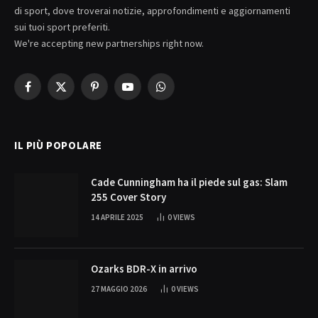
di sport, dove troverai notizie, approfondimenti e aggiornamenti
sui tuoi sport preferiti.
We're accepting new partnerships right now.
Facebook
X
Pinterest
YouTube
WhatsApp
(Twitter)
IL PIÙ POPOLARE
Cade Cunningham ha il piede sul gas: Slam
255 Cover Story
14 APRILE 2025
0
VIEWS
Ozarks BDR-X in arrivo
27 MAGGIO 2026
0
VIEWS