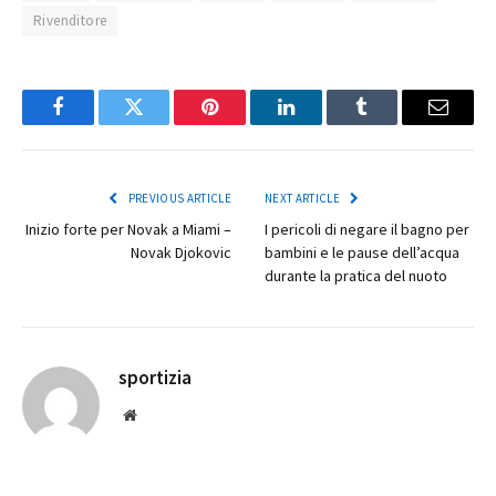
Rivenditore
Facebook
Twitter
Pinterest
LinkedIn
Tumblr
Email
PREVIOUS ARTICLE
NEXT ARTICLE
Inizio forte per Novak a Miami –
I pericoli di negare il bagno per
Novak Djokovic
bambini e le pause dell’acqua
durante la pratica del nuoto
sportizia
Website