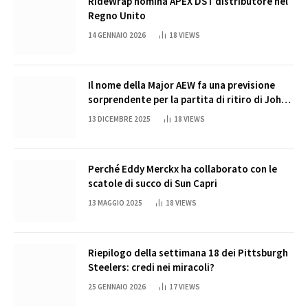
RideWrap nomina APEX DST distributore nel
Regno Unito
14 GENNAIO 2026
18
VIEWS
Il nome della Major AEW fa una previsione
sorprendente per la partita di ritiro di John
Cena
13 DICEMBRE 2025
18
VIEWS
Perché Eddy Merckx ha collaborato con le
scatole di succo di Sun Capri
13 MAGGIO 2025
18
VIEWS
Riepilogo della settimana 18 dei Pittsburgh
Steelers: credi nei miracoli?
25 GENNAIO 2026
17
VIEWS