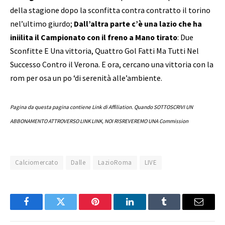
della stagione dopo la sconfitta contra contratto il torino
nel’ultimo giurdo;
Dall’altra parte c’è una lazio che ha
iniilita il Campionato con il freno a Mano tirato
: Due
Sconfitte E Una vittoria, Quattro Gol Fatti Ma Tutti Nel
Successo Contro il Verona. E ora, cercano una vittoria con la
rom per osa un po ‘di serenità alle’ambiente.
Pagina da questa pagina contiene Link di Affiliation. Quando SOTTOSCRIVI UN
ABBONAMENTO ATTROVERSO LINK LINK, NOI RISREVEREMO UNA Commission
Calciomercato
Dalle
LazioRoma
LIVE
Facebook
Twitter
Pinterest
LinkedIn
Tumblr
Email