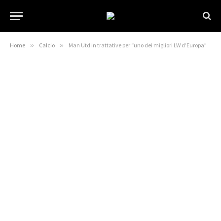
Home
»
Calcio
»
Man Utd in trattative per “uno dei migliori LW d’Europa”