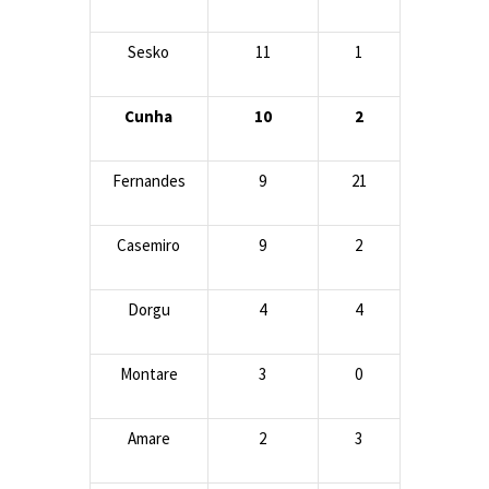
Sesko
11
1
Cunha
10
2
Fernandes
9
21
Casemiro
9
2
Dorgu
4
4
Montare
3
0
Amare
2
3