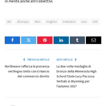
in mente anche altri obiettivi.
dei
dEuropa
Man
migliori
trattative
uno
Utd
Facebook
Twitter
Pinterest
LinkedIn
Tumblr
Email
PREVIOUS ARTICLE
NEXT ARTICLE
Northwave rafforza la presenza
La due volte medaglia di
nel Regno Unito con il rilancio
bronzo della Minnesota High
del commercio diretto
School State Lucy Paczosa
Verbals in Wyoming per
l’autunno 2027