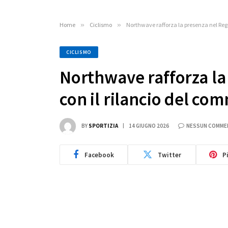
Home
»
Ciclismo
»
Northwave rafforza la presenza nel Regn
CICLISMO
Northwave rafforza la
con il rilancio del co
BY
SPORTIZIA
14 GIUGNO 2026
NESSUN COMME
Facebook
Twitter
P