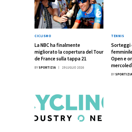
CICLISMO
TENNIS
La NBC ha finalmente
Sorteggi 
migliorato la copertura del Tour
femminil
de France sulla tappa 21
Open e or
mercoledì
BY
SPORTIZIA
29 LUGLIO 2026
BY
SPORTIZI