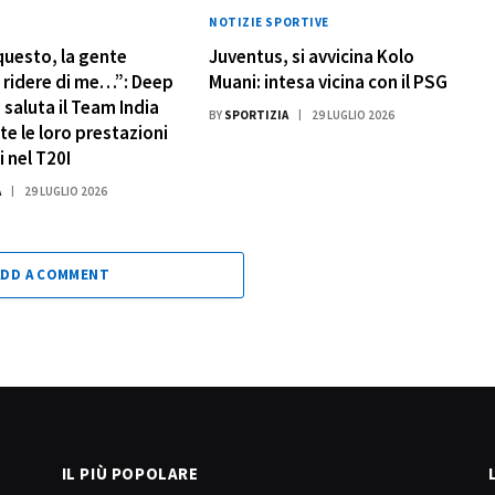
NOTIZIE SPORTIVE
questo, la gente
Juventus, si avvicina Kolo
ridere di me…”: Deep
Muani: intesa vicina con il PSG
saluta il Team India
BY
SPORTIZIA
29 LUGLIO 2026
e le loro prestazioni
i nel T20I
A
29 LUGLIO 2026
ADD A COMMENT
IL PIÙ POPOLARE