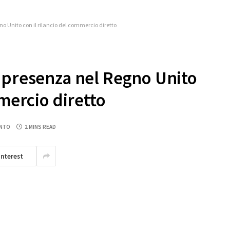
o Unito con il rilancio del commercio diretto
 presenza nel Regno Unito
mmercio diretto
NTO
2 MINS READ
interest