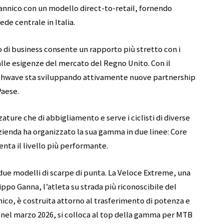
annico con un modello direct-to-retail, fornendo
ede centrale in Italia.
 di business consente un rapporto più stretto con i
alle esigenze del mercato del Regno Unito. Con il
orthwave sta sviluppando attivamente nuove partnership
Paese.
ature che di abbigliamento e serve i ciclisti di diverse
’azienda ha organizzato la sua gamma in due linee: Core
nta il livello più performante.
due modelli di scarpe di punta. La Veloce Extreme, una
lippo Ganna, l’atleta su strada più riconoscibile del
co, è costruita attorno al trasferimento di potenza e
a nel marzo 2026, si colloca al top della gamma per MTB