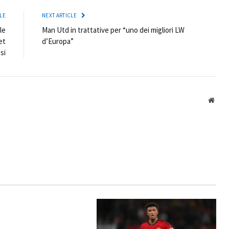
LE
NEXT ARTICLE
le
Man Utd in trattative per “uno dei migliori LW
et
d’Europa”
si
Webs