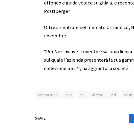
di fondo e guida veloce su ghiaia, e recente
Pöstlberger.
Oltre a rientrare nel mercato britannico,
novembre.
“Per Northwave, l’evento è sia una dichiara
sul quale l’azienda presenterà la sua gam
collezione SS27”, ha aggiunto la società.
commercio
con
del
diretto
nel
Nort
SHARE.