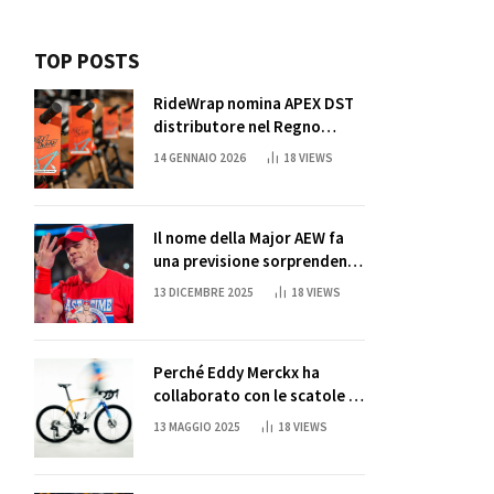
TOP POSTS
RideWrap nomina APEX DST
distributore nel Regno
Unito
14 GENNAIO 2026
18
VIEWS
Il nome della Major AEW fa
una previsione sorprendente
per la partita di ritiro di
13 DICEMBRE 2025
18
VIEWS
John Cena
Perché Eddy Merckx ha
collaborato con le scatole di
succo di Sun Capri
13 MAGGIO 2025
18
VIEWS