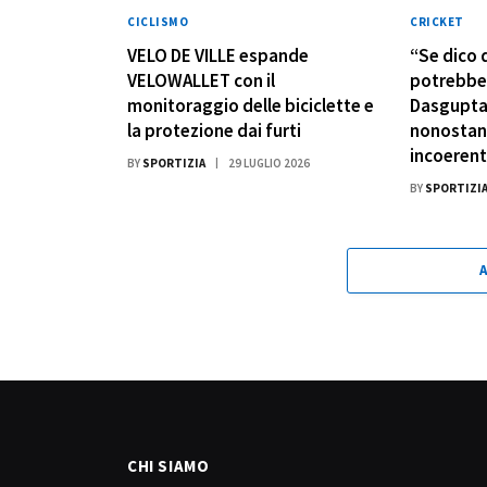
CICLISMO
CRICKET
VELO DE VILLE espande
“Se dico 
VELOWALLET con il
potrebbe 
monitoraggio delle biciclette e
Dasgupta 
la protezione dai furti
nonostant
incoerent
BY
SPORTIZIA
29 LUGLIO 2026
BY
SPORTIZI
CHI SIAMO