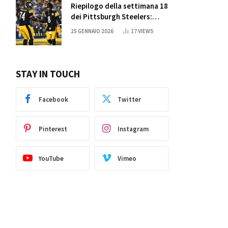
Riepilogo della settimana 18
dei Pittsburgh Steelers:
credi nei miracoli?
25 GENNAIO 2026
17
VIEWS
STAY IN TOUCH
Facebook
Twitter
Pinterest
Instagram
YouTube
Vimeo