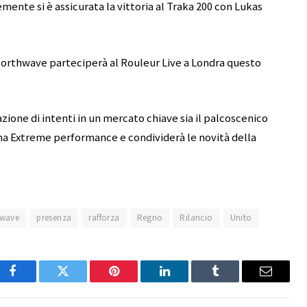
mente si è assicurata la vittoria al Traka 200 con Lukas
 Northwave parteciperà al Rouleur Live a Londra questo
zione di intenti in un mercato chiave sia il palcoscenico
ma Extreme performance e condividerà le novità della
hwave
presenza
rafforza
Regno
Rilancio
Unito
Facebook
Twitter
Pinterest
LinkedIn
Tumblr
Email