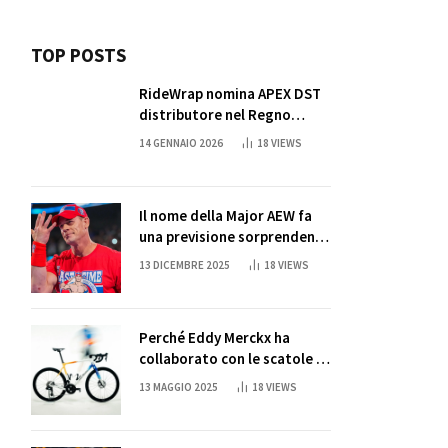
TOP POSTS
RideWrap nomina APEX DST
distributore nel Regno
Unito
14 GENNAIO 2026
18
VIEWS
Il nome della Major AEW fa
una previsione sorprendente
per la partita di ritiro di
13 DICEMBRE 2025
18
VIEWS
John Cena
Perché Eddy Merckx ha
collaborato con le scatole di
succo di Sun Capri
13 MAGGIO 2025
18
VIEWS