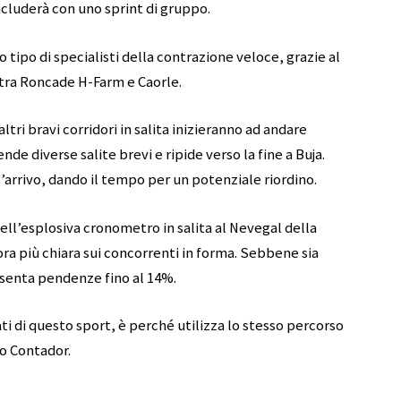
cluderà con uno sprint di gruppo.
 tipo di specialisti della contrazione veloce, grazie al
tra Roncade H-Farm e Caorle.
ltri bravi corridori in salita inizieranno ad andare
e diverse salite brevi e ripide verso la fine a Buja.
l’arrivo, dando il tempo per un potenziale riordino.
nell’esplosiva cronometro in salita al Nevegal della
ra più chiara sui concorrenti in forma. Sebbene sia
esenta pendenze fino al 14%.
i di questo sport, è perché utilizza lo stesso percorso
o Contador.