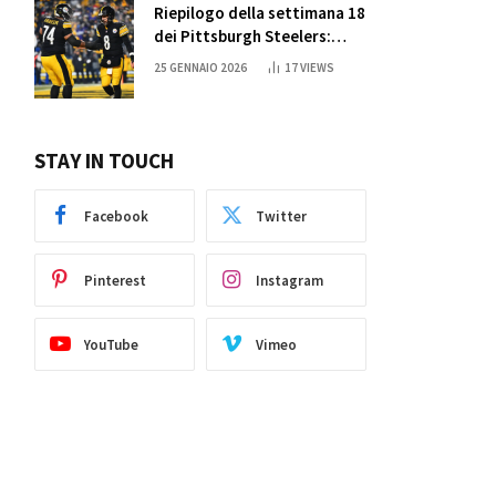
Riepilogo della settimana 18
dei Pittsburgh Steelers:
credi nei miracoli?
25 GENNAIO 2026
17
VIEWS
STAY IN TOUCH
Facebook
Twitter
Pinterest
Instagram
YouTube
Vimeo