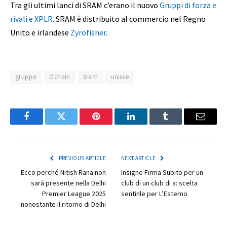
Tra gli ultimi lanci di SRAM c’erano il nuovo
Gruppi di forza e
rivali e XPLR
. SRAM è distribuito al commercio nel Regno
Unito e irlandese
Zyrofisher
.
gruppo
Ochain
Sram
unisce
Facebook
Twitter
Pinterest
LinkedIn
Tumblr
Email
PREVIOUS ARTICLE
NEXT ARTICLE
Ecco perché Nitish Rana non
Insigne Firma Subito per un
sarà presente nella Delhi
club di un club di a: scelta
Premier League 2025
sentinle per L’Esterno
nonostante il ritorno di Delhi