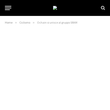
Home
»
Ciclismo
»
Ochain si unisce al gruppo SRAM