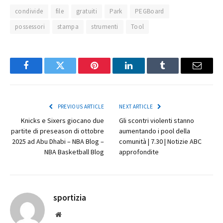
condivide
file
gratuiti
Park
PEGBoard
possessori
stampa
strumenti
Tool
Facebook
Twitter
Pinterest
LinkedIn
Tumblr
Email
PREVIOUS ARTICLE
NEXT ARTICLE
Knicks e Sixers giocano due
Gli scontri violenti stanno
partite di preseason di ottobre
aumentando i pool della
2025 ad Abu Dhabi – NBA Blog –
comunità | 7.30 | Notizie ABC
NBA Basketball Blog
approfondite
sportizia
Website