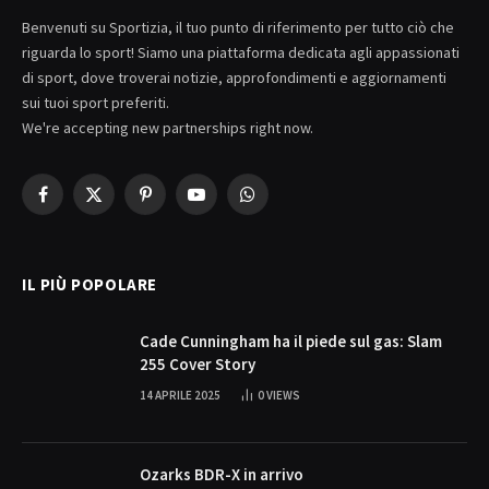
Benvenuti su Sportizia, il tuo punto di riferimento per tutto ciò che
riguarda lo sport! Siamo una piattaforma dedicata agli appassionati
di sport, dove troverai notizie, approfondimenti e aggiornamenti
sui tuoi sport preferiti.
We're accepting new partnerships right now.
Facebook
X
Pinterest
YouTube
WhatsApp
(Twitter)
IL PIÙ POPOLARE
Cade Cunningham ha il piede sul gas: Slam
255 Cover Story
14 APRILE 2025
0
VIEWS
Ozarks BDR-X in arrivo