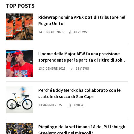
TOP POSTS
RideWrap nomina APEX DST distributore nel
Regno Unito
14 GENNAIO 2026
18
VIEWS
Il nome della Major AEW fa una previsione
sorprendente per la partita di ritiro di John
Cena
13 DICEMBRE 2025
18
VIEWS
Perché Eddy Merckx ha collaborato con le
scatole di succo di Sun Capri
13 MAGGIO 2025
18
VIEWS
Riepilogo della settimana 18 dei Pittsburgh
Steelers: credi nei miracoli?