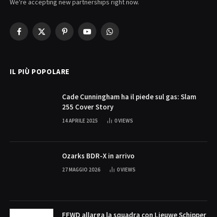
We're accepting new partnerships right now.
Facebook
X
Pinterest
YouTube
WhatsApp
(Twitter)
IL PIÙ POPOLARE
Cade Cunningham ha il piede sul gas: Slam
255 Cover Story
14 APRILE 2025
0
VIEWS
Ozarks BDR-X in arrivo
27 MAGGIO 2026
0
VIEWS
FFWD allarga la squadra con Lieuwe Schipper