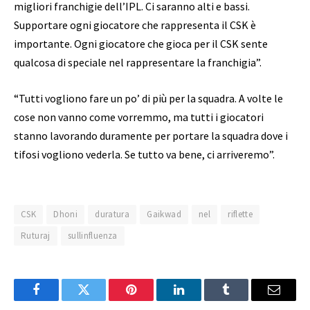
migliori franchigie dell’IPL. Ci saranno alti e bassi.
Supportare ogni giocatore che rappresenta il CSK è
importante. Ogni giocatore che gioca per il CSK sente
qualcosa di speciale nel rappresentare la franchigia”.
“Tutti vogliono fare un po’ di più per la squadra. A volte le
cose non vanno come vorremmo, ma tutti i giocatori
stanno lavorando duramente per portare la squadra dove i
tifosi vogliono vederla. Se tutto va bene, ci arriveremo”.
CSK
Dhoni
duratura
Gaikwad
nel
riflette
Ruturaj
sullinfluenza
Facebook
Twitter
Pinterest
LinkedIn
Tumblr
Email