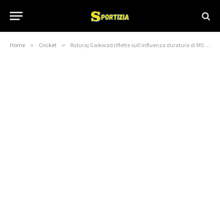
Home
»
Cricket
»
Ruturaj Gaikwad riflette sull’influenza duratura di MS Dhoni nel CSK