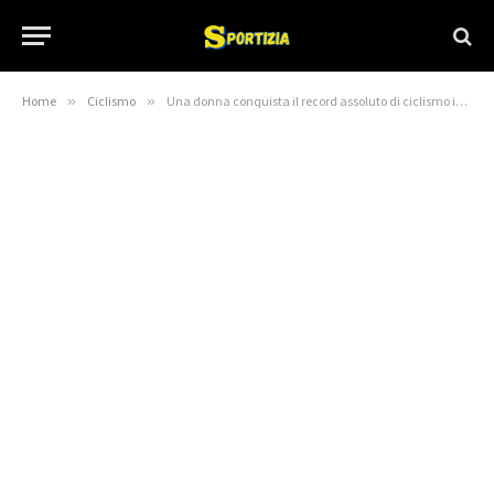
Home
»
Ciclismo
»
Una donna conquista il record assoluto di ciclismo in tutta Europa