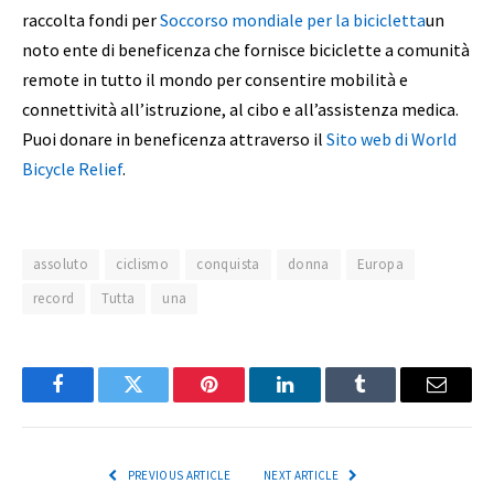
raccolta fondi per
Soccorso mondiale per la bicicletta
un
noto ente di beneficenza che fornisce biciclette a comunità
remote in tutto il mondo per consentire mobilità e
connettività all’istruzione, al cibo e all’assistenza medica.
Puoi donare in beneficenza attraverso il
Sito web di World
Bicycle Relief
.
assoluto
ciclismo
conquista
donna
Europa
record
Tutta
una
Facebook
Twitter
Pinterest
LinkedIn
Tumblr
Email
PREVIOUS ARTICLE
NEXT ARTICLE