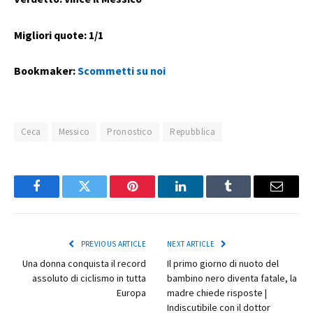
Migliori quote: 1/1
Bookmaker:
Scommetti su noi
Ceca
Messico
Pronostico
Repubblica
Facebook
Twitter
Pinterest
LinkedIn
Tumblr
Email
PREVIOUS ARTICLE
NEXT ARTICLE
Una donna conquista il record
Il primo giorno di nuoto del
assoluto di ciclismo in tutta
bambino nero diventa fatale, la
Europa
madre chiede risposte |
Indiscutibile con il dottor