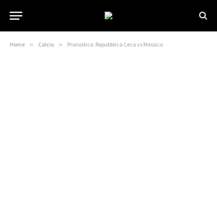
Home
»
Calcio
»
Pronostico: Repubblica Ceca vs Messico