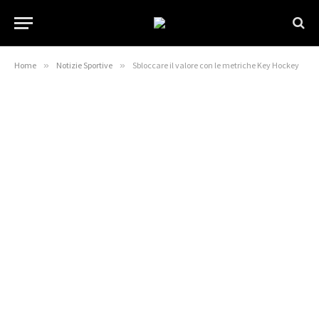
Home
»
Notizie Sportive
»
Sbloccare il valore con le metriche Key Hockey