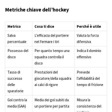
Metriche chiave dell’hockey
Metrico
Cosa ti dice
Perché è utile
Salva
L’efficacia del portiere
Valuta la forza
percentuale
nel fermare i tiri
difensiva
Possesso del
Per quanto tempo una
Indica il dominio
disco
squadra controlla il
offensivo
disco
Tasso di
Prestazioni del
Prevede
successo
giocatore/della squadra
l’affidabilità del
delle
ai calci di rigore
tempo di frizione
sparatorie
Gol contro la
Media dei gol subiti da
Misura la
media (GAA)
un portiere per partita
consistenza del