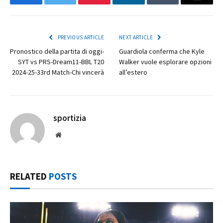
Facebook
Twitter
Pinterest
LinkedIn
Tumblr
Email
PREVIOUS ARTICLE
NEXT ARTICLE
Pronostico della partita di oggi-
Guardiola conferma che Kyle
SYT vs PRS-Dream11-BBL T20
Walker vuole esplorare opzioni
2024-25-33rd Match-Chi vincerà
all’estero
sportizia
Website
RELATED
POSTS