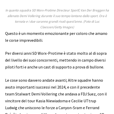
In quanto squadra SD Worx-Protime Directeur Sportf, Van Der Breggen ha
allenato Demi Vollering durante il suo tempo lontano dallo sport. Ora è
tornata e i due saranno grandi rivali quest’anno. (Foto di Luc
Claessen/Getty Images)
Questo è un momento emozionante per coloro che amano
le corse imprevedibili.
Per diversi anni SD Worx-Protime è stato molto al di sopra
del livello dei suoi concorrenti, mettendo in campo diversi
piloti forti e anche un cast di supporto a prova di bullone.
Le cose sono davvero andate avanti; Altre squadre hanno
avuto importanti successi nel 2024, e con il precedente
team Stalwart Demi Vollering che andava a FDJ Suez, con il
vincitore del tour Kasia Niewiadoma e Cecilie UTtrup
Ludwig che uniscono le forze a Canyon-Sram e Ferrand