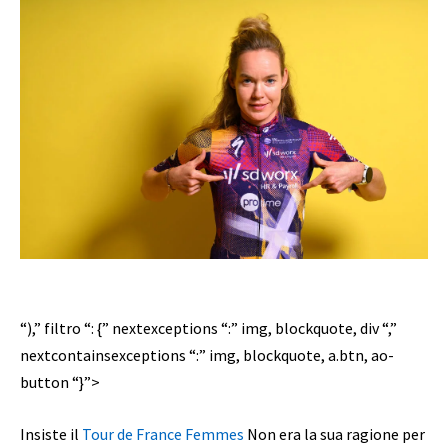
“),” filtro “: {” nextexceptions “:” img, blockquote, div “,”
nextcontainsexceptions “:” img, blockquote, a.btn, ao-
button “}”>
Insiste il
Tour de France Femmes
Non era la sua ragione per