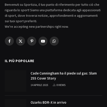
Benvenuti su Sportizia, il tuo punto di riferimento per tutto ciò che
riguarda lo sport! Siamo una piattaforma dedicata agli appassionati
di sport, dove troverai notizie, approfondimenti e aggiornamenti
sui tuoi sport preferiti.
We're accepting new partnerships right now.
Facebook
X
Pinterest
YouTube
WhatsApp
(Twitter)
IL PIÙ POPOLARE
Cade Cunningham ha il piede sul gas: Slam
255 Cover Story
14 APRILE 2025
0
VIEWS
Ozarks BDR-X in arrivo