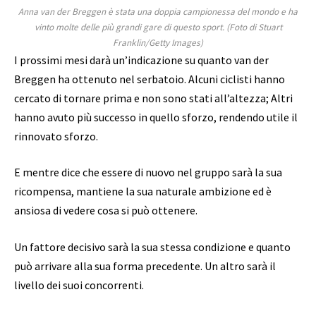
Anna van der Breggen è stata una doppia campionessa del mondo e ha
vinto molte delle più grandi gare di questo sport. (Foto di Stuart
Franklin/Getty Images)
I prossimi mesi darà un’indicazione su quanto van der
Breggen ha ottenuto nel serbatoio. Alcuni ciclisti hanno
cercato di tornare prima e non sono stati all’altezza; Altri
hanno avuto più successo in quello sforzo, rendendo utile il
rinnovato sforzo.
E mentre dice che essere di nuovo nel gruppo sarà la sua
ricompensa, mantiene la sua naturale ambizione ed è
ansiosa di vedere cosa si può ottenere.
Un fattore decisivo sarà la sua stessa condizione e quanto
può arrivare alla sua forma precedente. Un altro sarà il
livello dei suoi concorrenti.