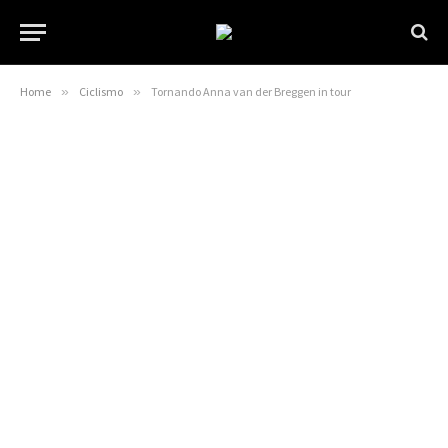
Home
»
Ciclismo
»
Tornando Anna van der Breggen in tour