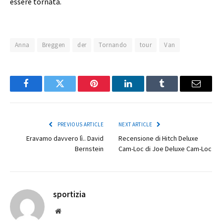
essere tornata.
Anna
Breggen
der
Tornando
tour
Van
Facebook
Twitter
Pinterest
LinkedIn
Tumblr
Email
PREVIOUS ARTICLE
NEXT ARTICLE
Eravamo davvero lì.. David
Recensione di Hitch Deluxe
Bernstein
Cam-Loc di Joe Deluxe Cam-Loc
sportizia
Website