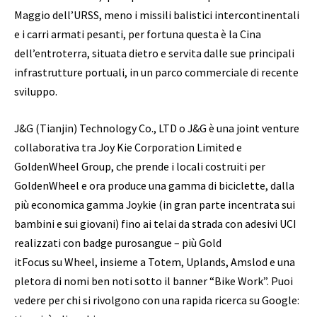
Maggio dell’URSS, meno i missili balistici intercontinentali
e i carri armati pesanti, per fortuna questa è la Cina
dell’entroterra, situata dietro e servita dalle sue principali
infrastrutture portuali, in un parco commerciale di recente
sviluppo.
J&G (Tianjin) Technology Co., LTD o J&G è una joint venture
collaborativa tra Joy Kie Corporation Limited e
GoldenWheel Group, che prende i locali costruiti per
GoldenWheel e ora produce una gamma di biciclette, dalla
più economica gamma Joykie (in gran parte incentrata sui
bambini e sui giovani) fino ai telai da strada con adesivi UCI
realizzati con badge purosangue – più Gold
itFocus su Wheel, insieme a Totem, Uplands, Amslod e una
pletora di nomi ben noti sotto il banner “Bike Work”. Puoi
vedere per chi si rivolgono con una rapida ricerca su Google: