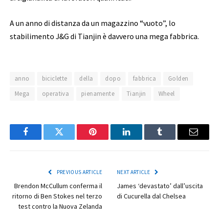
A un anno di distanza da un magazzino “vuoto”, lo
stabilimento J&G di Tianjin è davvero una mega fabbrica.
anno
biciclette
della
dopo
fabbrica
Golden
Mega
operativa
pienamente
Tianjin
Wheel
Facebook
Twitter
Pinterest
LinkedIn
Tumblr
Email
PREVIOUS ARTICLE
NEXT ARTICLE
Brendon McCullum conferma il
James ‘devastato’ dall’uscita
ritorno di Ben Stokes nel terzo
di Cucurella dal Chelsea
test contro la Nuova Zelanda