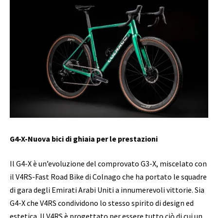
G4-X-Nuova bici di ghiaia per le prestazioni
Il G4-X è un’evoluzione del comprovato G3-X, miscelato con
il V4RS-Fast Road Bike di Colnago che ha portato le squadre
di gara degli Emirati Arabi Uniti a innumerevoli vittorie. Sia
G4-X che V4RS condividono lo stesso spirito di design ed
estetica. Il V4RS è progettato per essere tutto ciò di cui un