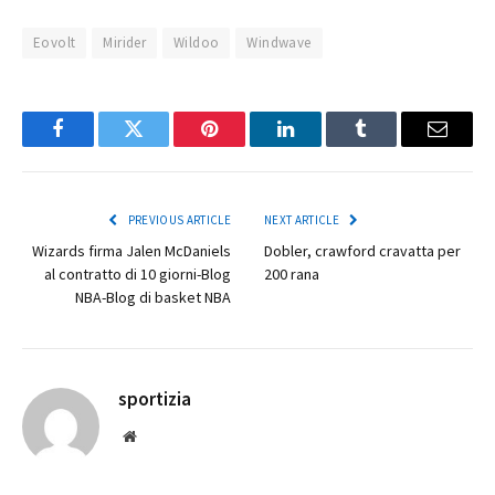
Eovolt
Mirider
Wildoo
Windwave
Facebook
Twitter
Pinterest
LinkedIn
Tumblr
Email
PREVIOUS ARTICLE
NEXT ARTICLE
Wizards firma Jalen McDaniels
Dobler, crawford cravatta per
al contratto di 10 giorni-Blog
200 rana
NBA-Blog di basket NBA
sportizia
Website