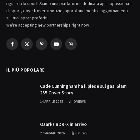
riguarda lo sport! Siamo una piattaforma dedicata agli appassionati
di sport, dove troverai notizie, approfondimenti e aggiornamenti
sui tuoi sport preferiti.
We're accepting new partnerships right now.
Facebook
X
Pinterest
YouTube
WhatsApp
(Twitter)
IL PIÙ POPOLARE
Cade Cunningham ha il piede sul gas: Slam
255 Cover Story
14 APRILE 2025
0
VIEWS
Ozarks BDR-X in arrivo
27 MAGGIO 2026
0
VIEWS