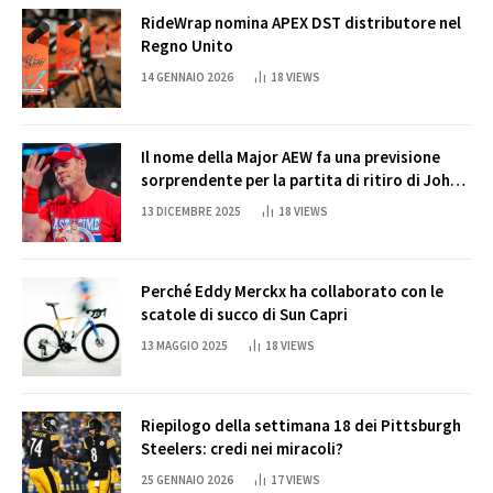
RideWrap nomina APEX DST distributore nel
Regno Unito
14 GENNAIO 2026
18
VIEWS
Il nome della Major AEW fa una previsione
sorprendente per la partita di ritiro di John
Cena
13 DICEMBRE 2025
18
VIEWS
Perché Eddy Merckx ha collaborato con le
scatole di succo di Sun Capri
13 MAGGIO 2025
18
VIEWS
Riepilogo della settimana 18 dei Pittsburgh
Steelers: credi nei miracoli?
25 GENNAIO 2026
17
VIEWS