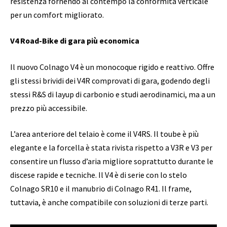
resistenza fornendo al contempo la conformità verticale
per un comfort migliorato.
V4 Road-Bike di gara più economica
Il nuovo Colnago V4 è un monocoque rigido e reattivo. Offre
gli stessi brividi dei V4R comprovati di gara, godendo degli
stessi R&S di layup di carbonio e studi aerodinamici, ma a un
prezzo più accessibile.
L’area anteriore del telaio è come il V4RS. Il toube è più
elegante e la forcella è stata rivista rispetto a V3R e V3 per
consentire un flusso d’aria migliore soprattutto durante le
discese rapide e tecniche. Il V4 è di serie con lo stelo
Colnago SR10 e il manubrio di Colnago R41. Il frame,
tuttavia, è anche compatibile con soluzioni di terze parti.