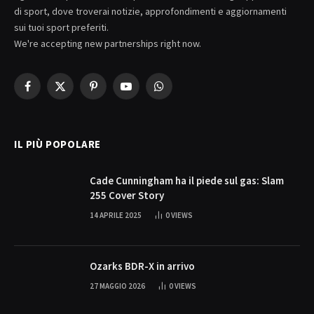
di sport, dove troverai notizie, approfondimenti e aggiornamenti
sui tuoi sport preferiti.
We're accepting new partnerships right now.
Facebook
X
Pinterest
YouTube
WhatsApp
(Twitter)
IL PIÙ POPOLARE
Cade Cunningham ha il piede sul gas: Slam
255 Cover Story
14 APRILE 2025
0
VIEWS
Ozarks BDR-X in arrivo
27 MAGGIO 2026
0
VIEWS