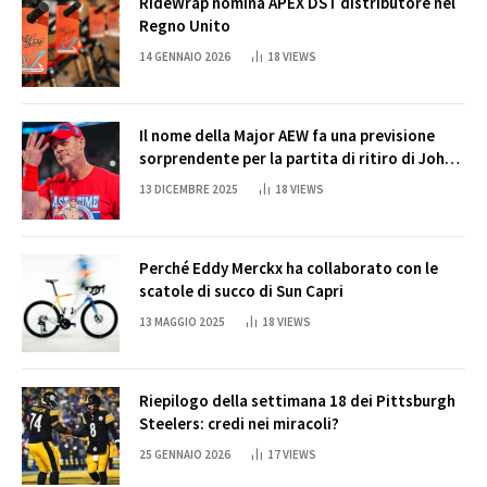
RideWrap nomina APEX DST distributore nel
Regno Unito
14 GENNAIO 2026
18
VIEWS
Il nome della Major AEW fa una previsione
sorprendente per la partita di ritiro di John
Cena
13 DICEMBRE 2025
18
VIEWS
Perché Eddy Merckx ha collaborato con le
scatole di succo di Sun Capri
13 MAGGIO 2025
18
VIEWS
Riepilogo della settimana 18 dei Pittsburgh
Steelers: credi nei miracoli?
25 GENNAIO 2026
17
VIEWS