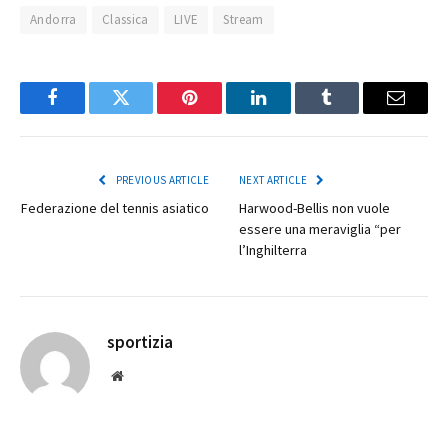
Andorra
Classica
LIVE
Stream
Facebook
Twitter
Pinterest
LinkedIn
Tumblr
Email
PREVIOUS ARTICLE
NEXT ARTICLE
Federazione del tennis asiatico
Harwood-Bellis non vuole
essere una meraviglia “per
l’Inghilterra
sportizia
Website