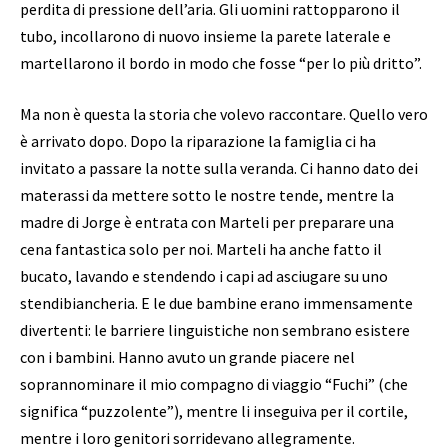
perdita di pressione dell’aria. Gli uomini rattopparono il
tubo, incollarono di nuovo insieme la parete laterale e
martellarono il bordo in modo che fosse “per lo più dritto”.
Ma non è questa la storia che volevo raccontare. Quello vero
è arrivato dopo. Dopo la riparazione la famiglia ci ha
invitato a passare la notte sulla veranda. Ci hanno dato dei
materassi da mettere sotto le nostre tende, mentre la
madre di Jorge è entrata con Marteli per preparare una
cena fantastica solo per noi. Marteli ha anche fatto il
bucato, lavando e stendendo i capi ad asciugare su uno
stendibiancheria. E le due bambine erano immensamente
divertenti: le barriere linguistiche non sembrano esistere
con i bambini. Hanno avuto un grande piacere nel
soprannominare il mio compagno di viaggio “Fuchi” (che
significa “puzzolente”), mentre li inseguiva per il cortile,
mentre i loro genitori sorridevano allegramente.