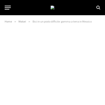
Home
»
Motori
»
Bici in un posto difficile: gomma a terra in Messico