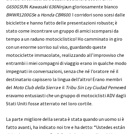
G650GS
UN
Kawasaki 636Ninja
un gloriosamente bianco
BMWR1200GS
e a
Honda
CBR600
. I corridori sono scesi dalle
biciclette e hanno fatto delle presentazioni robuste; è
stato come incontrare un gruppo di amici scomparsi da
tempo a un raduno motociclistico! Ho camminato in giro
con un enorme sorriso sul viso, guardando queste
motociclette immacolate, realizzando all’improvviso che
entrambi i miei compagni di viaggio erano in qualche modo
impegnati in conversazioni, senza che né l’oratore né il
destinatario capissero la lingua dell’altro! Erano membri
del
Moto Club della Sierra
e il
Tribu Sin Ley Ciudad Pemex
ed
eravamo entusiasti che un gruppo di motociclisti ADV dagli
Stati Uniti fosse atterrato nel loro cortile.
La parte migliore della serata è stata quando un uomo si è
fatto avanti, ha indicato noi tre e ha detto: “Ustedes están