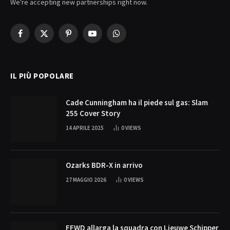
We're accepting new partnerships right now.
Facebook
X
Pinterest
YouTube
WhatsApp
(Twitter)
IL PIÙ POPOLARE
Cade Cunningham ha il piede sul gas: Slam
255 Cover Story
14 APRILE 2025
0
VIEWS
Ozarks BDR-X in arrivo
27 MAGGIO 2026
0
VIEWS
FFWD allarga la squadra con Lieuwe Schipper