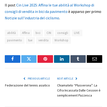
Il post
Cin Live 2025: Affina le tue abilità al Workshop di
consigli di vendita in bici da pavimento
è apparso per primo
Notizie sull’industria del ciclismo
.
abilità
Affina
bici
CIN
consigli
LIVE
pavimento
tue
vendita
Workshop
Facebook
Twitter
Pinterest
LinkedIn
Tumblr
Email
PREVIOUS ARTICLE
NEXT ARTICLE
Federazione del tennis asiatico
Chiamatelo “Plusverona”: La
Cifra Incassata Dalle Cession è
semplicement Pazzesca