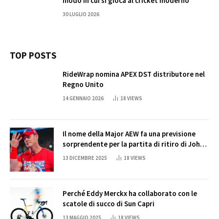
modo in cui si gioca al cricket moderno
30 LUGLIO 2026
TOP POSTS
RideWrap nomina APEX DST distributore nel
Regno Unito
14 GENNAIO 2026
18
VIEWS
Il nome della Major AEW fa una previsione
sorprendente per la partita di ritiro di John
Cena
13 DICEMBRE 2025
18
VIEWS
Perché Eddy Merckx ha collaborato con le
scatole di succo di Sun Capri
13 MAGGIO 2025
18
VIEWS