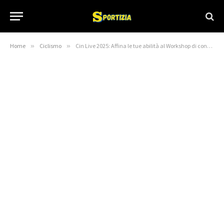
Home
»
Ciclismo
»
Cin Live 2025: Affina le tue abilità al Workshop di consigli di vendita in bici da pavimento