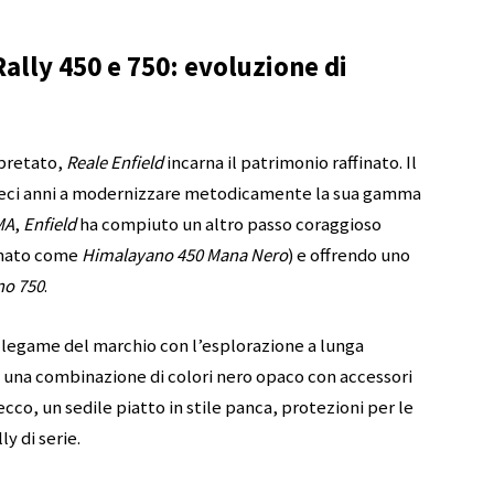
ally 450 e 750: evoluzione di
rpretato,
Reale Enfield
incarna il patrimonio raffinato. Il
dieci anni a modernizzare metodicamente la sua gamma
MA
,
Enfield
ha compiuto un altro passo coraggioso
nato come
Himalayano 450
Mana Nero
) e offrendo uno
no 750
.
 legame del marchio con l’esplorazione a lunga
 una combinazione di colori nero opaco con accessori
becco, un sedile piatto in stile panca, protezioni per le
y di serie.