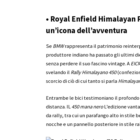
• Royal Enfield Himalayan R
un’icona dell’avventura
Se
BMW
rappresenta il patrimonio reinte
produttore indiano ha passato gli ultimi 
senza perdere il suo fascino vintage. A
EIC
svelando il
Rally Himalayano 450
(confezio
scorcio di ciò di cui tanto si parla
Himalaya
Entrambe le bici testimoniano il profondo
distanza. IL
450 mana nero
L’edizione vanta
da rally, tra cui un parafango alto in stile 
nocche e un pannello posteriore in stile rall