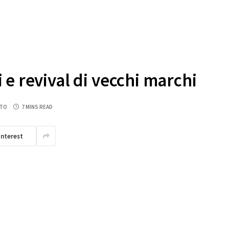
e revival di vecchi marchi
NTO
7 MINS READ
interest