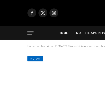
Facebook
X
Instagram
(Twitter)
HOME
NOTIZIE SPORTI
Home
»
Motori
»
EICMA 2025 Nuove bici e revival di vecchi
MOTORI