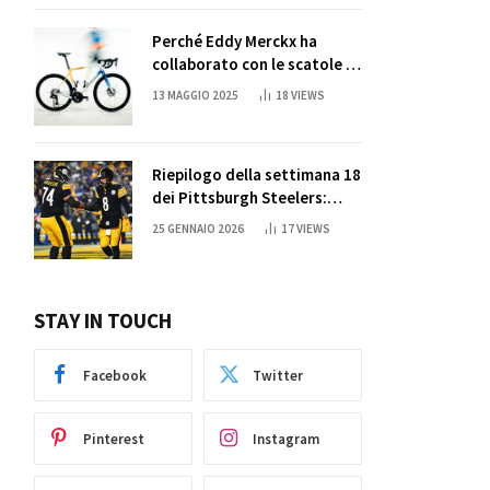
Perché Eddy Merckx ha
collaborato con le scatole di
succo di Sun Capri
13 MAGGIO 2025
18
VIEWS
Riepilogo della settimana 18
dei Pittsburgh Steelers:
credi nei miracoli?
25 GENNAIO 2026
17
VIEWS
STAY IN TOUCH
Facebook
Twitter
Pinterest
Instagram