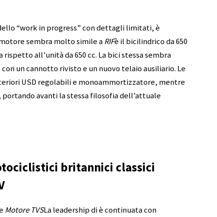
lo “work in progress” con dettagli limitati, è
l motore sembra molto simile a
RIF
è il bicilindrico da 650
rispetto all’unità da 650 cc. La bici stessa sembra
on un cannotto rivisto e un nuovo telaio ausiliario. Le
teriori USD regolabili e monoammortizzatore, mentre
portando avanti la stessa filosofia dell’attuale
ociclistici britannici classici
V
te
Motore TVS
La leadership di è continuata con