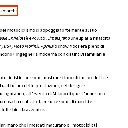
ro del motociclismo si appoggia fortemente al suo
eale Enfield
si è evoluto
Himalayano
lineup alla rinascita
, BSA, Moto Morini
E
Aprilia
lo show floor era pieno di
dono l’ingegneria moderna con distintivi familiari e
otociclistici possono mostrare i loro ultimi prodotti: è
a il futuro delle prestazioni, del design e
e ogni anno, all’evento di Milano di quest’anno sono
na cosa ha risaltato: la resurrezione di marchi e
delle bici da avventura.
Man mano che i mercati maturano e i motociclisti