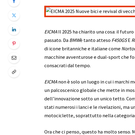
EICMA
Il 2025 ha chiarito una cosa: il futu
passato. Da
BMW
è tanto atteso
F450GS
E
R
di icone britanniche e italiane come
Norton
macchine avventurose e dual-sport che fon
consacrati dal tempo.
EICMA
non è solo un luogo in cui i marchi m
un palcoscenico globale che mette in mostr
dell’innovazione sotto un unico tetto. Com
stati numerosi i lanci e le rivelazioni, ma u
motociclette, soprattutto nella categoria 
Ora che ci penso, questo ha molto senso. 