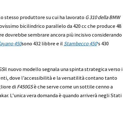
lo stesso produttore su cui ha lavorato
G 310 della BMW
ovissimo bicilindrico parallelo da 420 cc che produce 48
otere dovrebbe sembrare ancora più incisivo considerando
layano
450
sono 432 libbre e il
Stambecco 450
‘
s 430
GS
il nuovo modello segnala una spinta strategica verso i
ti, dove l’accessibilità e la versatilità contano tanto
gliore di
F450GS
è che serve come un sottile cenno a
-Dakar. L’unica vera domanda è quando arriverà negli Stati