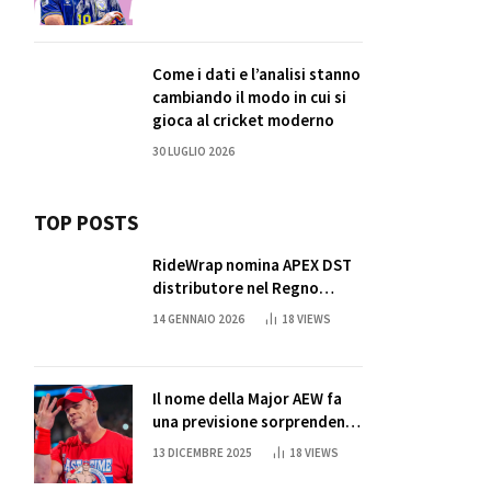
Come i dati e l’analisi stanno
cambiando il modo in cui si
gioca al cricket moderno
30 LUGLIO 2026
TOP POSTS
RideWrap nomina APEX DST
distributore nel Regno
Unito
14 GENNAIO 2026
18
VIEWS
Il nome della Major AEW fa
una previsione sorprendente
per la partita di ritiro di
13 DICEMBRE 2025
18
VIEWS
John Cena