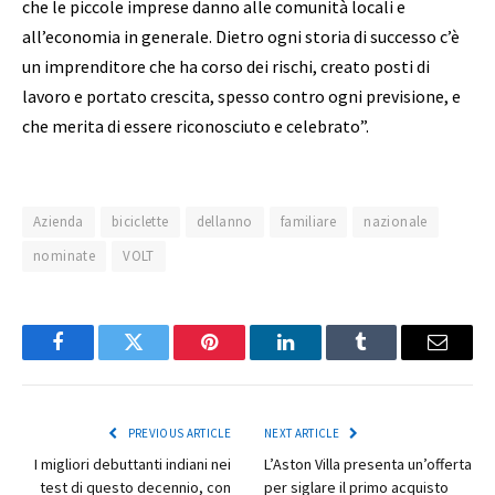
che le piccole imprese danno alle comunità locali e
all’economia in generale. Dietro ogni storia di successo c’è
un imprenditore che ha corso dei rischi, creato posti di
lavoro e portato crescita, spesso contro ogni previsione, e
che merita di essere riconosciuto e celebrato”.
Azienda
biciclette
dellanno
familiare
nazionale
nominate
VOLT
Facebook
Twitter
Pinterest
LinkedIn
Tumblr
Email
PREVIOUS ARTICLE
NEXT ARTICLE
I migliori debuttanti indiani nei
L’Aston Villa presenta un’offerta
test di questo decennio, con
per siglare il primo acquisto