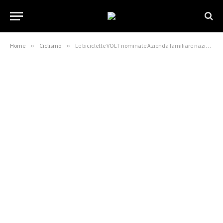
Home
»
Ciclismo
»
Le biciclette VOLT nominate Azienda familiare nazionale dell’anno